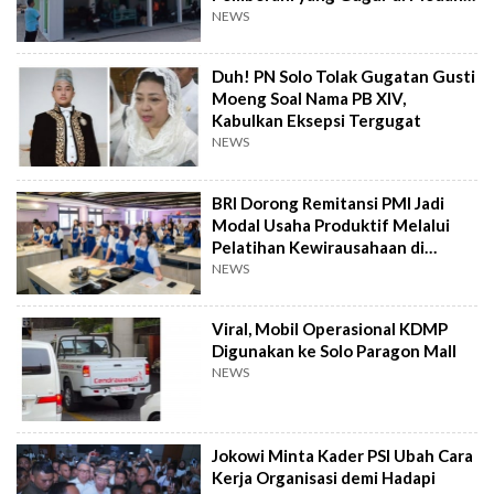
Perang
NEWS
Duh! PN Solo Tolak Gugatan Gusti
Moeng Soal Nama PB XIV,
Kabulkan Eksepsi Tergugat
NEWS
BRI Dorong Remitansi PMI Jadi
Modal Usaha Produktif Melalui
Pelatihan Kewirausahaan di
Taiwan
NEWS
Viral, Mobil Operasional KDMP
Digunakan ke Solo Paragon Mall
NEWS
Jokowi Minta Kader PSI Ubah Cara
Kerja Organisasi demi Hadapi