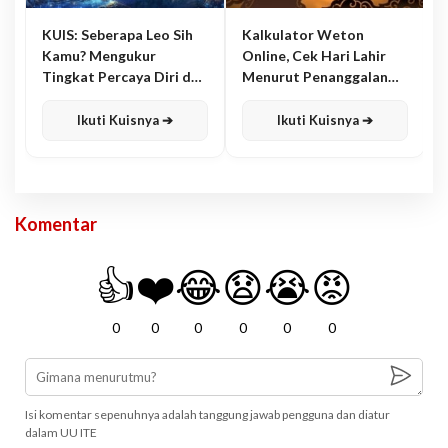
KUIS: Seberapa Leo Sih
Kalkulator Weton
Kamu? Mengukur
Online, Cek Hari Lahir
Tingkat Percaya Diri dan
Menurut Penanggalan
Karisma
Jawa
Ikuti Kuisnya ➔
Ikuti Kuisnya ➔
Komentar
👍
❤️
😂
😧
😭
😡
0
0
0
0
0
0
Isi komentar sepenuhnya adalah tanggung jawab pengguna dan diatur
dalam UU ITE