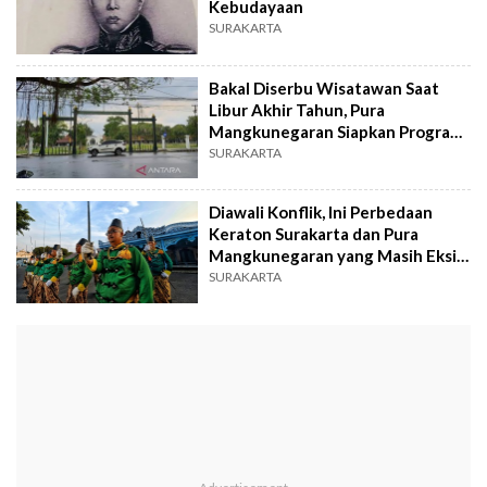
Kebudayaan
SURAKARTA
Bakal Diserbu Wisatawan Saat
Libur Akhir Tahun, Pura
Mangkunegaran Siapkan Program
Khusus
SURAKARTA
Diawali Konflik, Ini Perbedaan
Keraton Surakarta dan Pura
Mangkunegaran yang Masih Eksis
di Solo
SURAKARTA