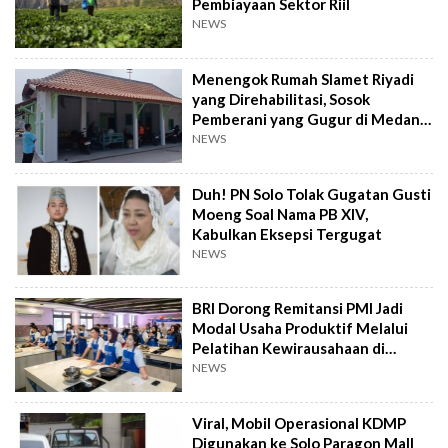
Pembiayaan Sektor Riil
NEWS
Menengok Rumah Slamet Riyadi
yang Direhabilitasi, Sosok
Pemberani yang Gugur di Medan
Perang
NEWS
Duh! PN Solo Tolak Gugatan Gusti
Moeng Soal Nama PB XIV,
Kabulkan Eksepsi Tergugat
NEWS
BRI Dorong Remitansi PMI Jadi
Modal Usaha Produktif Melalui
Pelatihan Kewirausahaan di
Taiwan
NEWS
Viral, Mobil Operasional KDMP
Digunakan ke Solo Paragon Mall