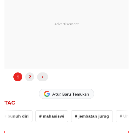
1
2
>
Atur, Baru Temukan
TAG
# bunuh diri
# mahasiswi
# jembatan jurug
# UNS