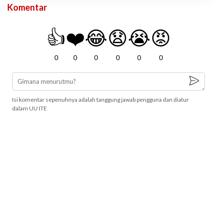
Komentar
👍
❤️
😂
😧
😭
😡
0
0
0
0
0
0
Isi komentar sepenuhnya adalah tanggung jawab pengguna dan diatur
dalam UU ITE