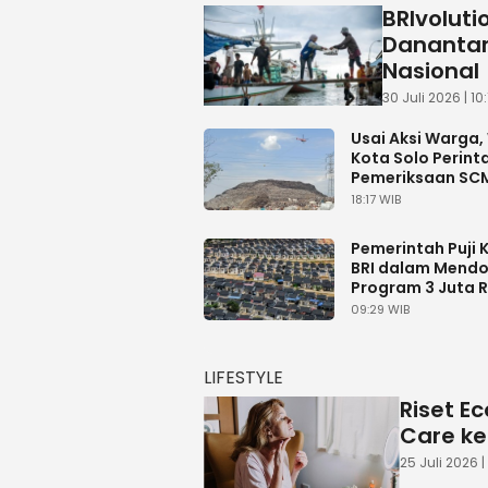
BRIvoluti
Danantar
Nasional
30 Juli 2026 | 10
Usai Aksi Warga,
Kota Solo Perint
Pemeriksaan SC
dan Dampak
18:17 WIB
Lingkungan Putr
Pemerintah Puji K
BRI dalam Mend
Program 3 Juta 
Lewat KUR Peru
09:29 WIB
LIFESTYLE
Riset Ec
Care ke
25 Juli 2026 