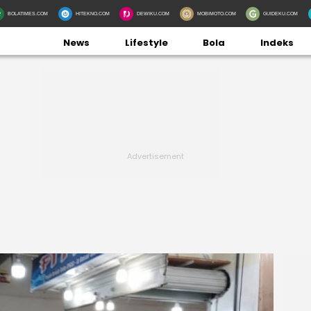
BOLATIMES.COM
HITEKNO.COM
DEWIKU.COM
MOBIMOTO.COM
GUIDEKU.COM
News
Lifestyle
Bola
Indeks