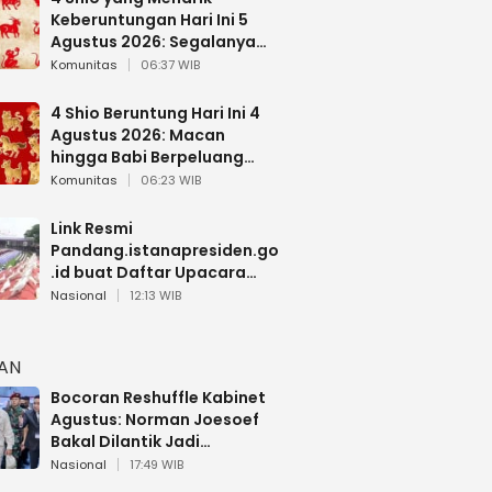
Keberuntungan Hari Ini 5
Agustus 2026: Segalanya
Berjalan Lancar
Komunitas
06:37 WIB
4 Shio Beruntung Hari Ini 4
Agustus 2026: Macan
hingga Babi Berpeluang
Dapat Kabar Baik
Komunitas
06:23 WIB
Link Resmi
Pandang.istanapresiden.go
.id buat Daftar Upacara
Bendera HUT RI di Istana
Nasional
12:13 WIB
Negara
HAN
Bocoran Reshuffle Kabinet
Agustus: Norman Joesoef
Bakal Dilantik Jadi
Wamenhan RI
Nasional
17:49 WIB