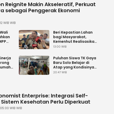
on Reignite Makin Akseleratif, Perkuat
a sebagai Penggerak Ekonomi
:12 WIB WIB
 Wali
Beri Kepastian Lahan
ahkan
bagi Masyarakat,
MPP
Kemenhut Realisasikan
3,11 Juta Hektare TORA
13:00 WIB
i Cempo
inerja
Puluhan Siswa TK Gaya
orong
Baru Solo Belajar di
Rumah
Atap yang Kondisinya
mahan
Membahayakan
20:47 WIB
onomist Enterprise: Integrasi Self-
 Sistem Kesehatan Perlu Diperkuat
| 05:00 WIB WIB