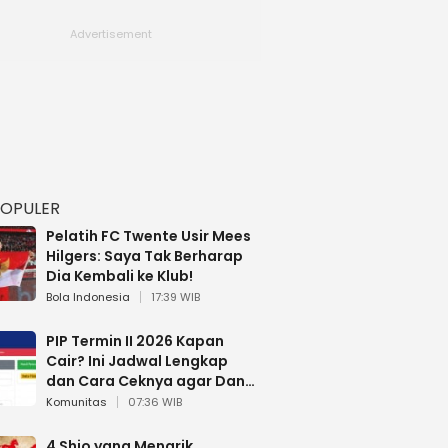
POPULER
Pelatih FC Twente Usir Mees
Hilgers: Saya Tak Berharap
Dia Kembali ke Klub!
Bola Indonesia
17:39 WIB
PIP Termin II 2026 Kapan
Cair? Ini Jadwal Lengkap
dan Cara Ceknya agar Dana
Tidak Hangus!
Komunitas
07:36 WIB
4 Shio yang Menarik