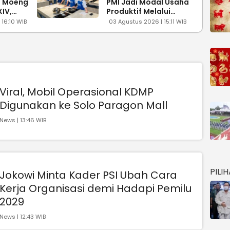
i Moeng
PMI Jadi Modal Usaha
IV,
Produktif Melalui
psi
Pelatihan
16:10 WIB
03 Agustus 2026 | 15:11 WIB
Kewirausahaan di
Taiwan
Viral, Mobil Operasional KDMP
Digunakan ke Solo Paragon Mall
News | 13:46 WIB
PILI
Jokowi Minta Kader PSI Ubah Cara
Kerja Organisasi demi Hadapi Pemilu
2029
News | 12:43 WIB