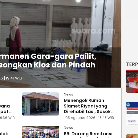
rmanen Gara-gara Pailit,
songkan Kios dan Pindah
TER
 | 19:41 WIB
News
Menengok Rumah
 Dana
Slamet Riyadi yang
epat
Direhabilitasi, Sosok
or Riil
Pemberani yang Gugur
19:36 WIB
05 Agustus 2026 | 13:43 WIB
di Medan Perang
News
olak
BRI Dorong Remitansi