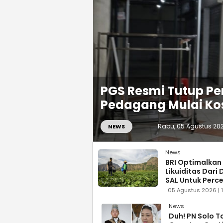
PGS Resmi Tutup Pe
Pedagang Mulai Ko
Rabu, 05 Agustus 2026
NEWS
News
BRI Optimalkan
Likuiditas Dari
SAL Untuk Perc
Pembiayaan Sekt
05 Agustus 2026 | 
News
Duh! PN Solo T