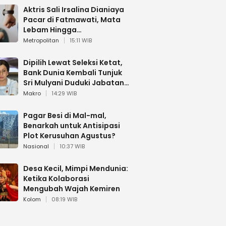
Aktris Sali Irsalina Dianiaya
Pacar di Fatmawati, Mata
Lebam Hingga
Diselamatkan Polantas
Metropolitan
15:11 WIB
Dipilih Lewat Seleksi Ketat,
Bank Dunia Kembali Tunjuk
Sri Mulyani Duduki Jabatan
Strategis
Makro
14:29 WIB
Pagar Besi di Mal-mal,
Benarkah untuk Antisipasi
Plot Kerusuhan Agustus?
Nasional
10:37 WIB
Desa Kecil, Mimpi Mendunia:
Ketika Kolaborasi
Mengubah Wajah Kemiren
Kolom
08:19 WIB