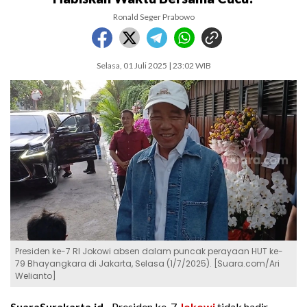
Ronald Seger Prabowo
Selasa, 01 Juli 2025 | 23:02 WIB
Presiden ke-7 RI Jokowi absen dalam puncak perayaan HUT ke-
79 Bhayangkara di Jakarta, Selasa (1/7/2025). [Suara.com/Ari
Welianto]
SuaraSurakarta.id -
Presiden ke-7
Jokowi
tidak hadir