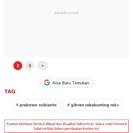
1
2
>
Atur, Baru Temukan
TAG
# prabowo subianto
# gibran rakabuming raka
# Jo