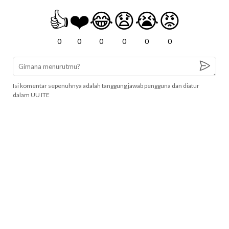
👍
❤️
😂
😧
😭
😡
0
0
0
0
0
0
Isi komentar sepenuhnya adalah tanggung jawab pengguna dan diatur
dalam UU ITE