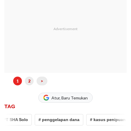
1
2
>
Atur, Baru Temukan
TAG
PT SHA Solo
# penggelapan dana
# kasus penipuan