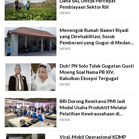
Dana SAL Untuk Percepat
Pembiayaan Sektor Riil
NEWS
Menengok Rumah Slamet Riyadi
yang Direhabilitasi, Sosok
Pemberani yang Gugur di Medan
Perang
NEWS
Duh! PN Solo Tolak Gugatan Gusti
Moeng Soal Nama PB XIV,
Kabulkan Eksepsi Tergugat
NEWS
BRI Dorong Remitansi PMI Jadi
Modal Usaha Produktif Melalui
Pelatihan Kewirausahaan di
Taiwan
NEWS
Viral, Mobil Operasional KDMP