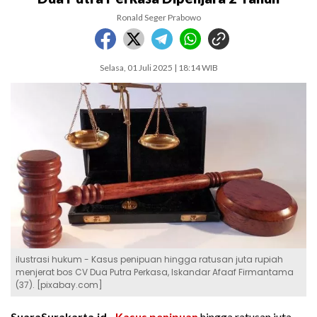
Ronald Seger Prabowo
Selasa, 01 Juli 2025 | 18:14 WIB
ilustrasi hukum - Kasus penipuan hingga ratusan juta rupiah
menjerat bos CV Dua Putra Perkasa, Iskandar Afaaf Firmantama
(37). [pixabay.com]
SuaraSurakarta.id -
Kasus penipuan
hingga ratusan juta