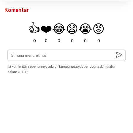
Komentar
👍
❤️
😂
😧
😭
😡
0
0
0
0
0
0
Isi komentar sepenuhnya adalah tanggung jawab pengguna dan diatur
dalam UU ITE