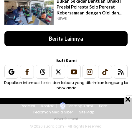
Bukan Sekadar Bantuan, Bhakti
Presisi Polresta Solo Pererat
Kebersamaan dengan Ojol dan
Supeltas
NEWS
Berita Lainnya
Ikuti Kami
Dapatkan informasi terkini dan terbaru yang dikirimkan langsung ke
Inbox anda
Redaksi
Kontak
Tentang Kami
Karir
Pedoman Media Siber
Site Map
© 2026 suara.com - All Rights Reserved.