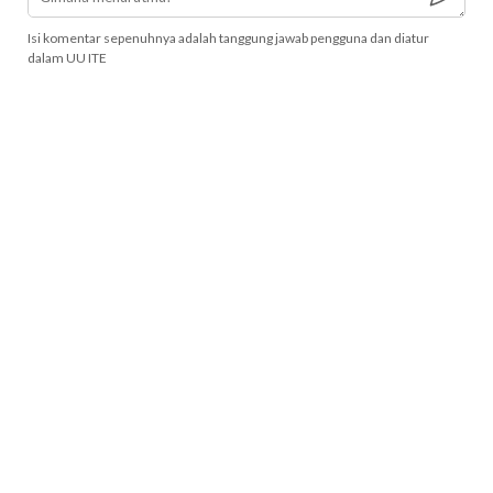
Isi komentar sepenuhnya adalah tanggung jawab pengguna dan diatur
dalam UU ITE