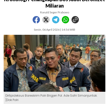
Miliaran
Ronald Seger Prabowo
Senin, 06 April 2026 | 14:56 WIB
Dirtipideksus Bareskrim Polri Brigjen Pol. Ade Safri Simanjuntak.
[Dok Polri