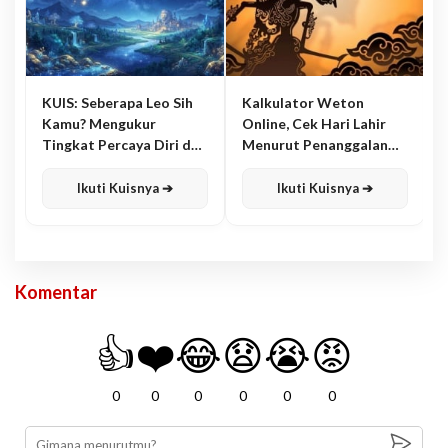
KUIS: Seberapa Leo Sih
Kalkulator Weton
Kamu? Mengukur
Online, Cek Hari Lahir
Tingkat Percaya Diri dan
Menurut Penanggalan
Karisma
Jawa
Ikuti Kuisnya ➔
Ikuti Kuisnya ➔
Komentar
👍
❤️
😂
😧
😭
😡
0
0
0
0
0
0