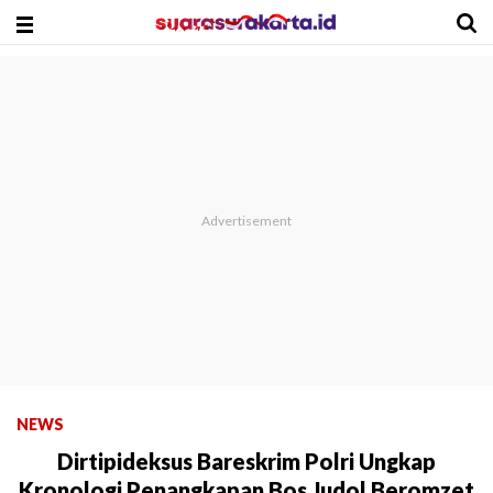
NEWS
Dirtipideksus Bareskrim Polri Ungkap
Kronologi Penangkapan Bos Judol Beromzet