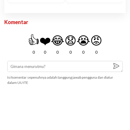
Komentar
👍
❤️
😂
😧
😭
😡
0
0
0
0
0
0
Isi komentar sepenuhnya adalah tanggung jawab pengguna dan diatur
dalam UU ITE