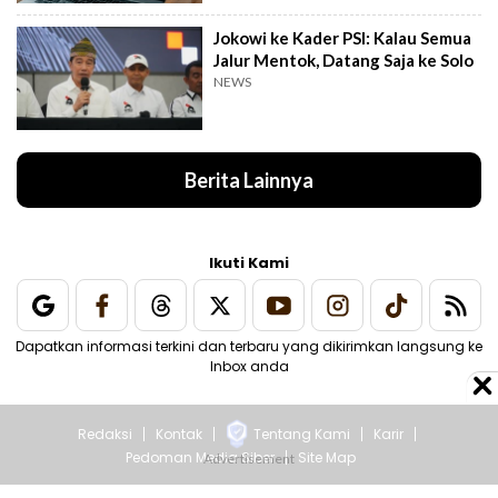
Jokowi ke Kader PSI: Kalau Semua
Jalur Mentok, Datang Saja ke Solo
NEWS
Berita Lainnya
Ikuti Kami
Dapatkan informasi terkini dan terbaru yang dikirimkan langsung ke
Inbox anda
Redaksi
Kontak
Tentang Kami
Karir
Pedoman Media Siber
Site Map