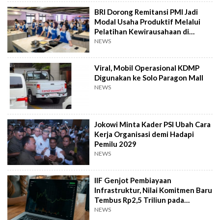
BRI Dorong Remitansi PMI Jadi
Modal Usaha Produktif Melalui
Pelatihan Kewirausahaan di
Taiwan
NEWS
Viral, Mobil Operasional KDMP
Digunakan ke Solo Paragon Mall
NEWS
Jokowi Minta Kader PSI Ubah Cara
Kerja Organisasi demi Hadapi
Pemilu 2029
NEWS
IIF Genjot Pembiayaan
Infrastruktur, Nilai Komitmen Baru
Tembus Rp2,5 Triliun pada
Semester I 2026
NEWS