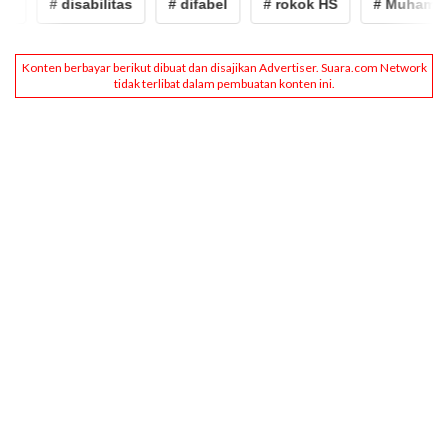
# disabilitas
# difabel
# rokok HS
# Muhammad