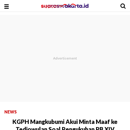
NEWS
KGPH Mangkubumi Akui Minta Maaf ke
Tedjowulan Soal Pengukuhan PB XIV