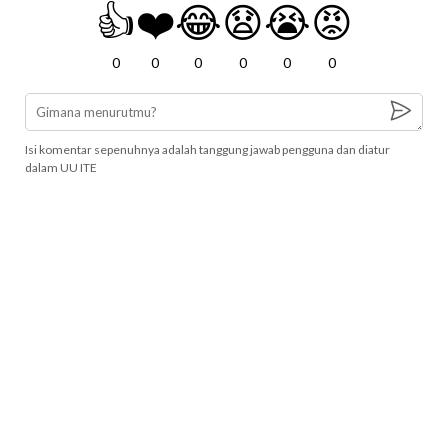
👍
❤️
😂
😧
😭
😡
0
0
0
0
0
0
Isi komentar sepenuhnya adalah tanggung jawab pengguna dan diatur
dalam UU ITE