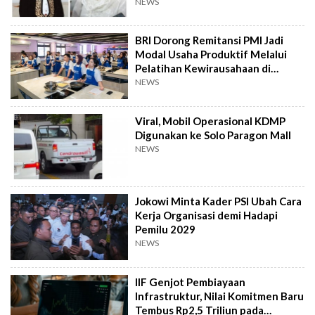
NEWS
BRI Dorong Remitansi PMI Jadi
Modal Usaha Produktif Melalui
Pelatihan Kewirausahaan di
Taiwan
NEWS
Viral, Mobil Operasional KDMP
Digunakan ke Solo Paragon Mall
NEWS
Jokowi Minta Kader PSI Ubah Cara
Kerja Organisasi demi Hadapi
Pemilu 2029
NEWS
IIF Genjot Pembiayaan
Infrastruktur, Nilai Komitmen Baru
Tembus Rp2,5 Triliun pada