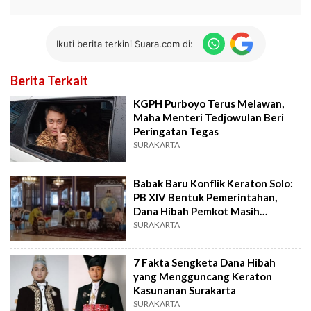
Ikuti berita terkini Suara.com di:
Berita Terkait
KGPH Purboyo Terus Melawan,
Maha Menteri Tedjowulan Beri
Peringatan Tegas
SURAKARTA
Babak Baru Konflik Keraton Solo:
PB XIV Bentuk Pemerintahan,
Dana Hibah Pemkot Masih
Dibekukan
SURAKARTA
7 Fakta Sengketa Dana Hibah
yang Mengguncang Keraton
Kasunanan Surakarta
SURAKARTA