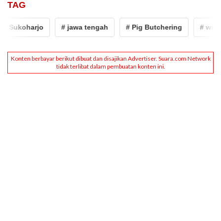
TAG
# Sukoharjo
# jawa tengah
# Pig Butchering
# wna