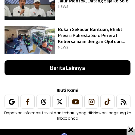
Jalur Mentok, Datang Saja ke Solo
NEWS
Bukan Sekadar Bantuan, Bhakti
Presisi Polresta Solo Pererat
Kebersamaan dengan Ojol dan
Supeltas
NEWS
Berita Lainnya
Ikuti Kami
Dapatkan informasi terkini dan terbaru yang dikirimkan langsung ke
Inbox anda