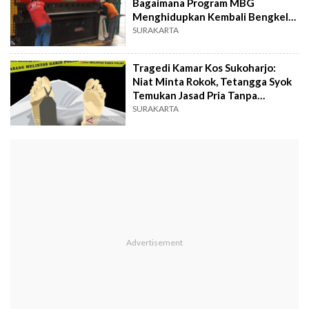
Bagaimana Program MBG
Menghidupkan Kembali Bengkel
Las Tua di Sukoharjo
SURAKARTA
Tragedi Kamar Kos Sukoharjo:
Niat Minta Rokok, Tetangga Syok
Temukan Jasad Pria Tanpa
Identitas
SURAKARTA