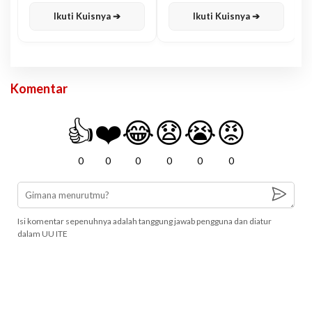
Karisma
Jawa
Ikuti Kuisnya ➔
Ikuti Kuisnya ➔
Komentar
👍
❤️
😂
😧
😭
😡
0
0
0
0
0
0
Isi komentar sepenuhnya adalah tanggung jawab pengguna dan diatur
dalam UU ITE