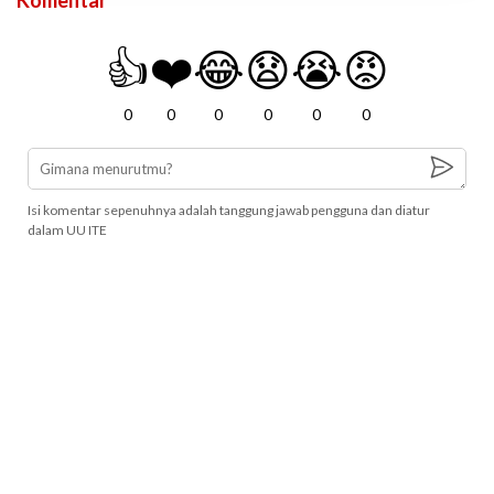
👍
❤️
😂
😧
😭
😡
0
0
0
0
0
0
Isi komentar sepenuhnya adalah tanggung jawab pengguna dan diatur
dalam UU ITE