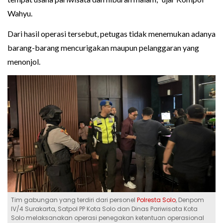
Wahyu.
Dari hasil operasi tersebut, petugas tidak menemukan adanya
barang-barang mencurigakan maupun pelanggaran yang
menonjol.
Tim gabungan yang terdiri dari personel
Polresta Solo
, Denpom
IV/4 Surakarta, Satpol PP Kota Solo dan Dinas Pariwisata Kota
Solo melaksanakan operasi penegakan ketentuan operasional