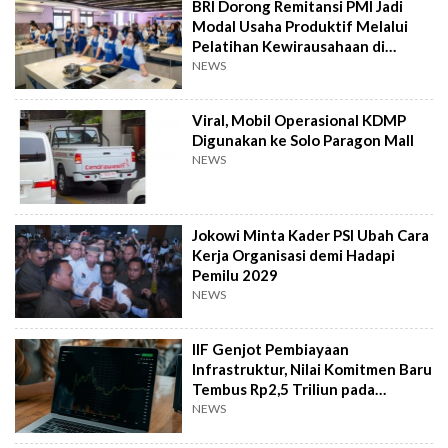
BRI Dorong Remitansi PMI Jadi
Modal Usaha Produktif Melalui
Pelatihan Kewirausahaan di
Taiwan
NEWS
Viral, Mobil Operasional KDMP
Digunakan ke Solo Paragon Mall
NEWS
Jokowi Minta Kader PSI Ubah Cara
Kerja Organisasi demi Hadapi
Pemilu 2029
NEWS
IIF Genjot Pembiayaan
Infrastruktur, Nilai Komitmen Baru
Tembus Rp2,5 Triliun pada
Semester I 2026
NEWS