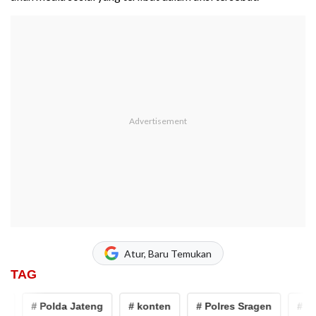
Atur, Baru Temukan
TAG
# Polda Jateng
# konten
# Polres Sragen
# pocon