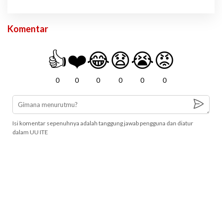
Komentar
👍
❤️
😂
😧
😭
😡
0
0
0
0
0
0
Isi komentar sepenuhnya adalah tanggung jawab pengguna dan diatur
dalam UU ITE