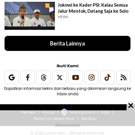
Jokowi ke Kader PSI: Kalau Semua
Jalur Mentok, Datang Saja ke Solo
NEWS
Berita Lainnya
Ikuti Kami
Dapatkan informasi terkini dan terbaru yang dikirimkan langsung ke
Inbox anda
Redaksi
Kontak
Tentang Kami
Karir
Pedoman Media Siber
Site Map
© 2026 suara.com - All Rights Reserved.