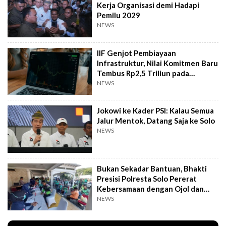
Kerja Organisasi demi Hadapi
Pemilu 2029
NEWS
IIF Genjot Pembiayaan
Infrastruktur, Nilai Komitmen Baru
Tembus Rp2,5 Triliun pada
Semester I 2026
NEWS
Jokowi ke Kader PSI: Kalau Semua
Jalur Mentok, Datang Saja ke Solo
NEWS
Bukan Sekadar Bantuan, Bhakti
Presisi Polresta Solo Pererat
Kebersamaan dengan Ojol dan
Supeltas
NEWS