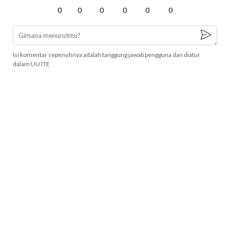
0
0
0
0
0
0
Isi komentar sepenuhnya adalah tanggung jawab pengguna dan diatur
dalam UU ITE