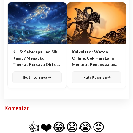
KUIS: Seberapa Leo Sih
Kalkulator Weton
Kamu? Mengukur
Online, Cek Hari Lahir
Tingkat Percaya Diri dan
Menurut Penanggalan
Karisma
Jawa
Ikuti Kuisnya ➔
Ikuti Kuisnya ➔
Komentar
👍
❤️
😂
😧
😭
😡