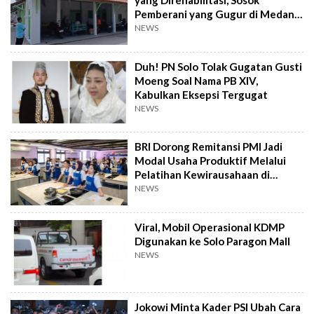
yang Direhabilitasi, Sosok
Pemberani yang Gugur di Medan
Perang
NEWS
Duh! PN Solo Tolak Gugatan Gusti
Moeng Soal Nama PB XIV,
Kabulkan Eksepsi Tergugat
NEWS
BRI Dorong Remitansi PMI Jadi
Modal Usaha Produktif Melalui
Pelatihan Kewirausahaan di
Taiwan
NEWS
Viral, Mobil Operasional KDMP
Digunakan ke Solo Paragon Mall
NEWS
Jokowi Minta Kader PSI Ubah Cara