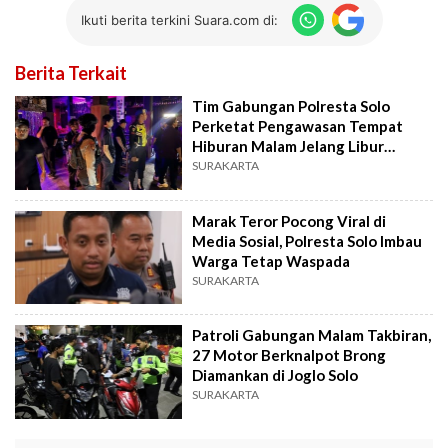
Ikuti berita terkini Suara.com di:
Berita Terkait
Tim Gabungan Polresta Solo
Perketat Pengawasan Tempat
Hiburan Malam Jelang Libur
Panjang
SURAKARTA
Marak Teror Pocong Viral di
Media Sosial, Polresta Solo Imbau
Warga Tetap Waspada
SURAKARTA
Patroli Gabungan Malam Takbiran,
27 Motor Berknalpot Brong
Diamankan di Joglo Solo
SURAKARTA