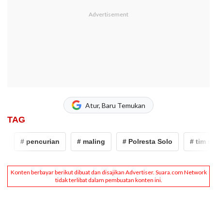
Atur, Baru Temukan
TAG
# pencurian
# maling
# Polresta Solo
# tim spar