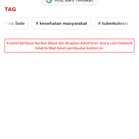
TAG
esta Solo
# kesehatan masyarakat
# tuberkulosis
# 