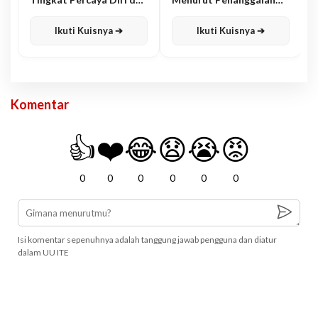
Karisma
Jawa
Ikuti Kuisnya ➔
Ikuti Kuisnya ➔
Komentar
👍
❤️
😂
😧
😭
😡
0
0
0
0
0
0
Isi komentar sepenuhnya adalah tanggung jawab pengguna dan diatur
dalam UU ITE