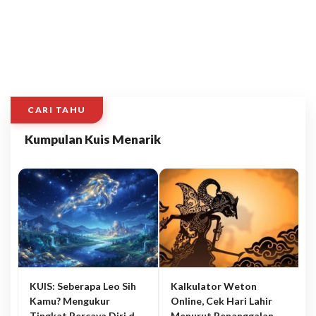
CARI TAHU
Kumpulan Kuis Menarik
KUIS: Seberapa Leo Sih
Kalkulator Weton
Kamu? Mengukur
Online, Cek Hari Lahir
Tingkat Percaya Diri dan
Menurut Penanggalan