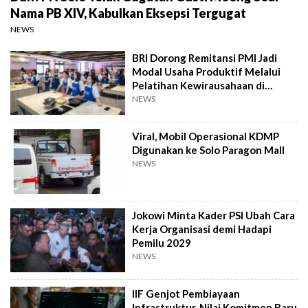
Nama PB XIV, Kabulkan Eksepsi Tergugat
NEWS
BRI Dorong Remitansi PMI Jadi
Modal Usaha Produktif Melalui
Pelatihan Kewirausahaan di
Taiwan
NEWS
Viral, Mobil Operasional KDMP
Digunakan ke Solo Paragon Mall
NEWS
Jokowi Minta Kader PSI Ubah Cara
Kerja Organisasi demi Hadapi
Pemilu 2029
NEWS
IIF Genjot Pembiayaan
Infrastruktur, Nilai Komitmen Baru