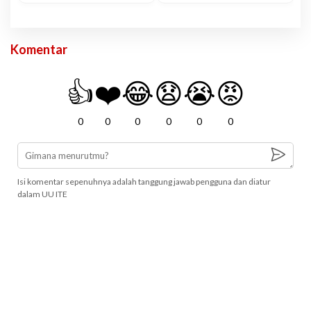
Komentar
👍
❤️
😂
😧
😭
😡
0
0
0
0
0
0
Isi komentar sepenuhnya adalah tanggung jawab pengguna dan diatur
dalam UU ITE