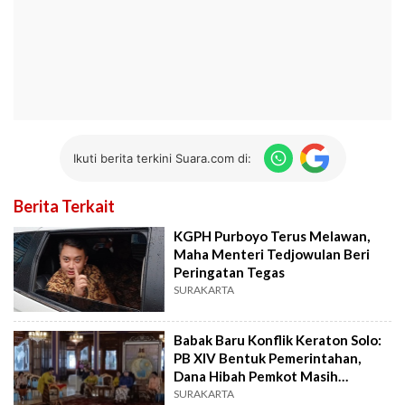
Ikuti berita terkini Suara.com di:
Berita Terkait
KGPH Purboyo Terus Melawan,
Maha Menteri Tedjowulan Beri
Peringatan Tegas
SURAKARTA
Babak Baru Konflik Keraton Solo:
PB XIV Bentuk Pemerintahan,
Dana Hibah Pemkot Masih
Dibekukan
SURAKARTA