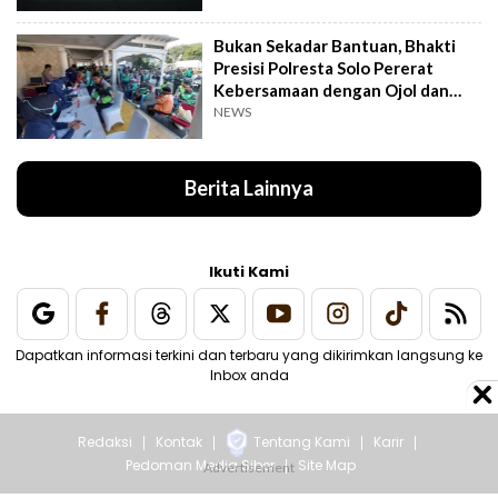
Bukan Sekadar Bantuan, Bhakti
Presisi Polresta Solo Pererat
Kebersamaan dengan Ojol dan
Supeltas
NEWS
Berita Lainnya
Ikuti Kami
Dapatkan informasi terkini dan terbaru yang dikirimkan langsung ke
Inbox anda
Redaksi
Kontak
Tentang Kami
Karir
Pedoman Media Siber
Site Map