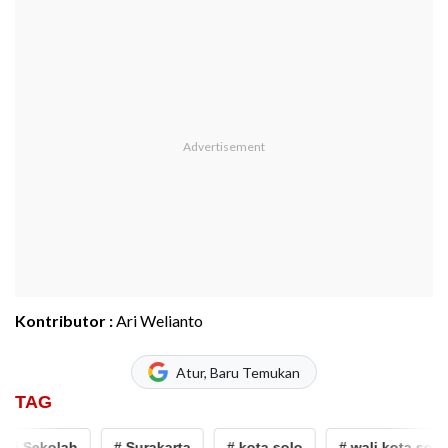
Kontributor :
Ari Welianto
Atur, Baru Temukan
TAG
i Sekolah
# Surakarta
# kota solo
# wali kota solo