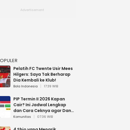
POPULER
Pelatih FC Twente Usir Mees
Hilgers: Saya Tak Berharap
Dia Kembali ke Klub!
Bola Indonesia
17:39 WIB
PIP Termin II 2026 Kapan
Cair? Ini Jadwal Lengkap
dan Cara Ceknya agar Dana
Tidak Hangus!
Komunitas
07:36 WIB
4 Shio yang Menarik