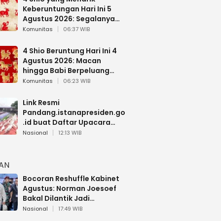
Keberuntungan Hari Ini 5
Agustus 2026: Segalanya
Berjalan Lancar
Komunitas
06:37 WIB
4 Shio Beruntung Hari Ini 4
Agustus 2026: Macan
hingga Babi Berpeluang
Dapat Kabar Baik
Komunitas
06:23 WIB
Link Resmi
Pandang.istanapresiden.go
.id buat Daftar Upacara
Bendera HUT RI di Istana
Nasional
12:13 WIB
Negara
HAN
Bocoran Reshuffle Kabinet
Agustus: Norman Joesoef
Bakal Dilantik Jadi
Wamenhan RI
Nasional
17:49 WIB