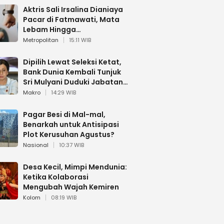
Aktris Sali Irsalina Dianiaya
Pacar di Fatmawati, Mata
Lebam Hingga
Diselamatkan Polantas
Metropolitan
15:11 WIB
Dipilih Lewat Seleksi Ketat,
Bank Dunia Kembali Tunjuk
Sri Mulyani Duduki Jabatan
Strategis
Makro
14:29 WIB
Pagar Besi di Mal-mal,
Benarkah untuk Antisipasi
Plot Kerusuhan Agustus?
Nasional
10:37 WIB
Desa Kecil, Mimpi Mendunia:
Ketika Kolaborasi
Mengubah Wajah Kemiren
Kolom
08:19 WIB