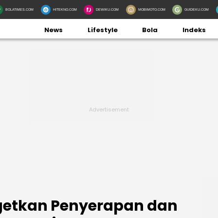
BOLATIMES.COM
HITEKNO.COM
DEWIKU.COM
MOBIMOTO.COM
GUIDEKU.COM
News
Lifestyle
Bola
Indeks
rgetkan Penyerapan dan