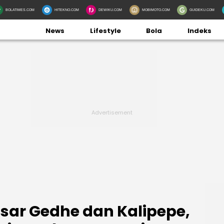
BOLATIMES.COM
HITEKNO.COM
DEWIKU.COM
MOBIMOTO.COM
GUIDEKU.COM
News
Lifestyle
Bola
Indeks
asar Gedhe dan Kalipepe,