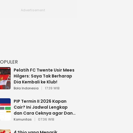
POPULER
Pelatih FC Twente Usir Mees
Hilgers: Saya Tak Berharap
Dia Kembali ke Klub!
Bola Indonesia
17:39 WIB
PIP Termin II 2026 Kapan
Cair? Ini Jadwal Lengkap
dan Cara Ceknya agar Dana
Tidak Hangus!
Komunitas
07:36 WIB
4 Shio yang Menarik