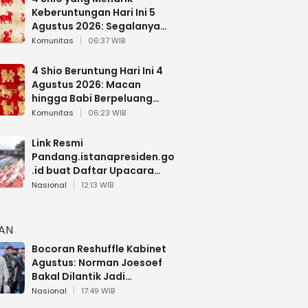
Keberuntungan Hari Ini 5
Agustus 2026: Segalanya
Berjalan Lancar
Komunitas
06:37 WIB
4 Shio Beruntung Hari Ini 4
Agustus 2026: Macan
hingga Babi Berpeluang
Dapat Kabar Baik
Komunitas
06:23 WIB
Link Resmi
Pandang.istanapresiden.go
.id buat Daftar Upacara
Bendera HUT RI di Istana
Nasional
12:13 WIB
Negara
HAN
Bocoran Reshuffle Kabinet
Agustus: Norman Joesoef
Bakal Dilantik Jadi
Wamenhan RI
Nasional
17:49 WIB