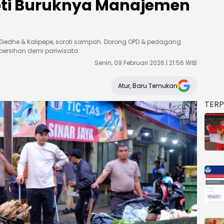
roti Buruknya Manajemen
r Gedhe & Kalipepe, soroti sampah. Dorong OPD & pedagang
ebersihan demi pariwisata.
Senin, 09 Februari 2026 | 21:56 WIB
Atur, Baru Temukan
TER