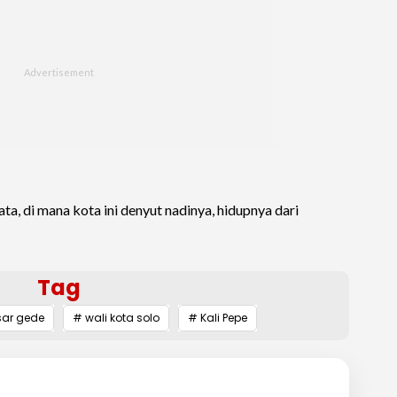
ta, di mana kota ini denyut nadinya, hidupnya dari
Tag
ar gede
# wali kota solo
# Kali Pepe