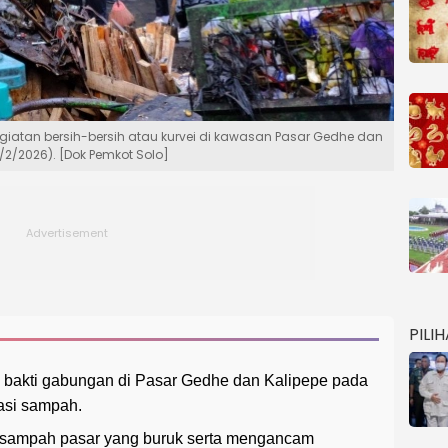
egiatan bersih-bersih atau kurvei di kawasan Pasar Gedhe dan
2/2026). [Dok Pemkot Solo]
PILI
a bakti gabungan di Pasar Gedhe dan Kalipepe pada
asi sampah.
 sampah pasar yang buruk serta mengancam