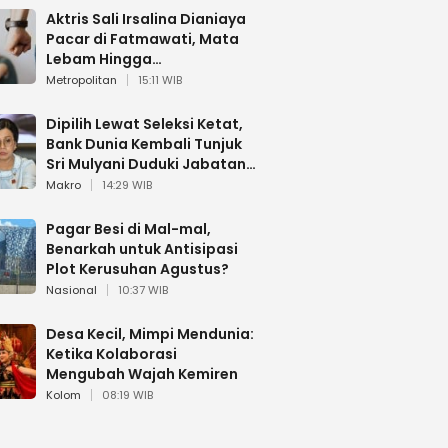
Aktris Sali Irsalina Dianiaya
Pacar di Fatmawati, Mata
Lebam Hingga
Diselamatkan Polantas
Metropolitan
15:11 WIB
Dipilih Lewat Seleksi Ketat,
Bank Dunia Kembali Tunjuk
Sri Mulyani Duduki Jabatan
Strategis
Makro
14:29 WIB
Pagar Besi di Mal-mal,
Benarkah untuk Antisipasi
Plot Kerusuhan Agustus?
Nasional
10:37 WIB
Desa Kecil, Mimpi Mendunia:
Ketika Kolaborasi
Mengubah Wajah Kemiren
Kolom
08:19 WIB