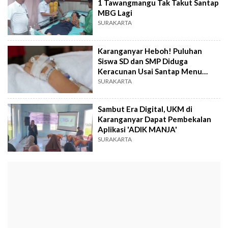
1 Tawangmangu Tak Takut Santap
MBG Lagi
SURAKARTA
Karanganyar Heboh! Puluhan
Siswa SD dan SMP Diduga
Keracunan Usai Santap Menu
MBG
SURAKARTA
Sambut Era Digital, UKM di
Karanganyar Dapat Pembekalan
Aplikasi 'ADIK MANJA'
SURAKARTA