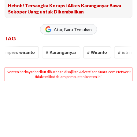
Heboh! Tersangka Korupsi Alkes Karanganyar Bawa
Sekoper Uang untuk Dikembalikan
Atur, Baru Temukan
TAG
impres wiranto
# Karanganyar
# Wiranto
# istri wira