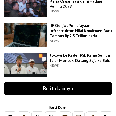
Kerja Organisasi demi Hadapi
Pemilu 2029
NEWS
IIF Genjot Pembiayaan
Infrastruktur, Nilai Komitmen Baru
Tembus Rp2,5 Triliun pada
Semester I 2026
NEWS
Jokowi ke Kader PSI: Kalau Semua
Jalur Mentok, Datang Saja ke Solo
NEWS
Berita Lainnya
Ikuti Kami