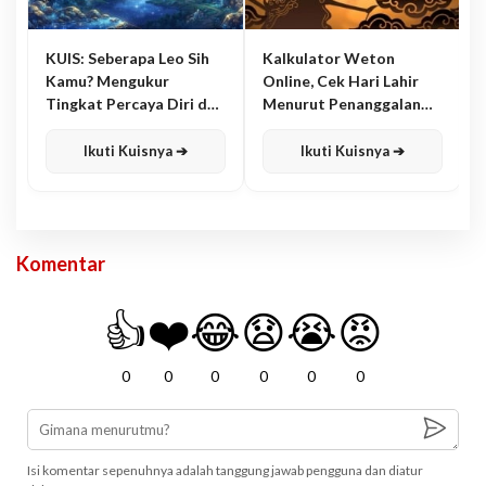
KUIS: Seberapa Leo Sih
Kalkulator Weton
Kamu? Mengukur
Online, Cek Hari Lahir
Tingkat Percaya Diri dan
Menurut Penanggalan
Karisma
Jawa
Ikuti Kuisnya ➔
Ikuti Kuisnya ➔
Komentar
👍
❤️
😂
😧
😭
😡
0
0
0
0
0
0
Isi komentar sepenuhnya adalah tanggung jawab pengguna dan diatur