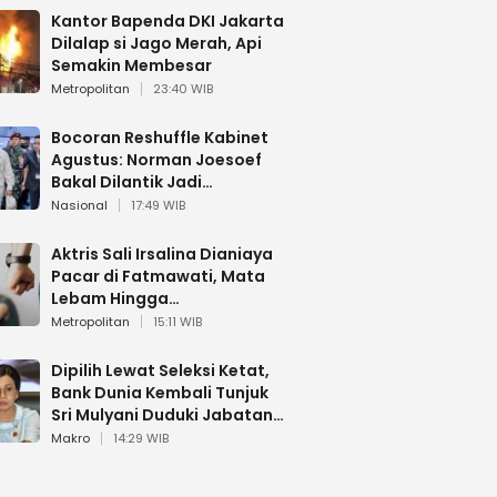
Kantor Bapenda DKI Jakarta
Dilalap si Jago Merah, Api
Semakin Membesar
Metropolitan
23:40 WIB
Bocoran Reshuffle Kabinet
Agustus: Norman Joesoef
Bakal Dilantik Jadi
Wamenhan RI
Nasional
17:49 WIB
Aktris Sali Irsalina Dianiaya
Pacar di Fatmawati, Mata
Lebam Hingga
Diselamatkan Polantas
Metropolitan
15:11 WIB
Dipilih Lewat Seleksi Ketat,
Bank Dunia Kembali Tunjuk
Sri Mulyani Duduki Jabatan
Strategis
Makro
14:29 WIB