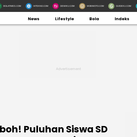
BOLATIMES.COM
HITEKNO.COM
DEWIKU.COM
MOBIMOTO.COM
GUIDEKU.COM
News
Lifestyle
Bola
Indeks
boh! Puluhan Siswa SD