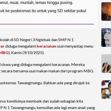
 perut, mual, muntah, lemas hingga pusing.
k ke puskesmas itu untuk yang SD sekitar pukul
ekolah di SD Negeri 3 Nglebak dan SMP N 1
yar
diduga mengalami
keracunan
usai menyantap menu
MBG
), Kamis (9/10/2025).
63 siswa yang diduga mengalami keracunan. Mereka
g secara bersama usai makan makan dari program MBG.
uskesmas Tawangmangu. Bahkan ada yang dirujuk ke
 Terus kondisinya membaik dan sudah sebagian kita
SMP N 1 Tawangmangu, kemudian ada lagi enam anak yang