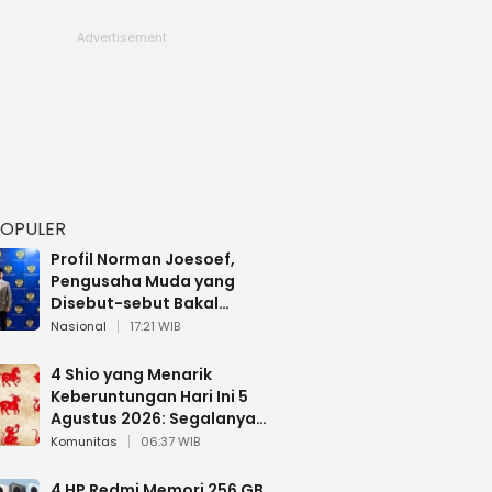
POPULER
Profil Norman Joesoef,
Pengusaha Muda yang
Disebut-sebut Bakal
Dilantik Jadi Wamenhan RI
Nasional
17:21 WIB
4 Shio yang Menarik
Keberuntungan Hari Ini 5
Agustus 2026: Segalanya
Berjalan Lancar
Komunitas
06:37 WIB
4 HP Redmi Memori 256 GB