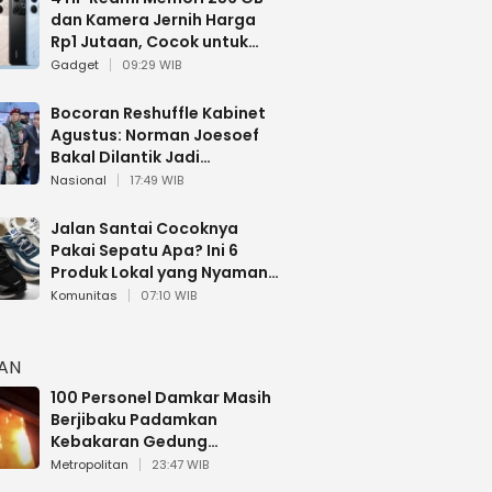
dan Kamera Jernih Harga
Rp1 Jutaan, Cocok untuk
Multitasking
Gadget
09:29 WIB
Bocoran Reshuffle Kabinet
Agustus: Norman Joesoef
Bakal Dilantik Jadi
Wamenhan RI
Nasional
17:49 WIB
Jalan Santai Cocoknya
Pakai Sepatu Apa? Ini 6
Produk Lokal yang Nyaman
Buat 17 Agustusan
Komunitas
07:10 WIB
HAN
100 Personel Damkar Masih
Berjibaku Padamkan
Kebakaran Gedung
Bapenda DKI
Metropolitan
23:47 WIB