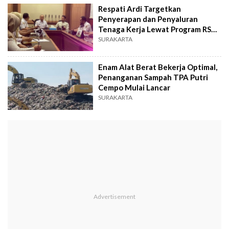
Respati Ardi Targetkan
Penyerapan dan Penyaluran
Tenaga Kerja Lewat Program RSK
Lebih Optimal
SURAKARTA
Enam Alat Berat Bekerja Optimal,
Penanganan Sampah TPA Putri
Cempo Mulai Lancar
SURAKARTA