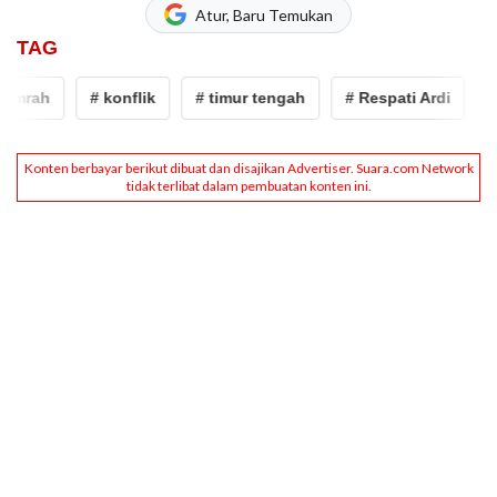
Atur, Baru Temukan
TAG
mrah
# konflik
# timur tengah
# Respati Ardi
# w