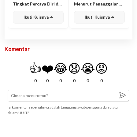
Tingkat Percaya Diri dan
Menurut Penanggalan
Karisma
Jawa
Ikuti Kuisnya ➔
Ikuti Kuisnya ➔
Komentar
👍
❤️
😂
😧
😭
😡
0
0
0
0
0
0
Isi komentar sepenuhnya adalah tanggung jawab pengguna dan diatur
dalam UU ITE