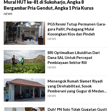
Mural HUT ke-81 di Sukoharjo, Angka 8
Bergambar Pria Gendut, Angka 1 Pria Kurus
NEWS
PGS Resmi Tutup Permanen Gara-
gara Pailit, Pedagang Mulai
Kosongkan Kios dan Pindah
NEWS
BRI Optimalkan Likuiditas Dari
Dana SAL Untuk Percepat
Pembiayaan Sektor Riil
NEWS
Menengok Rumah Slamet Riyadi
yang Direhabilitasi, Sosok
Pemberani yang Gugur di Medan
Perang
NEWS
Duh! PN Solo Tolak Gugatan Gusti