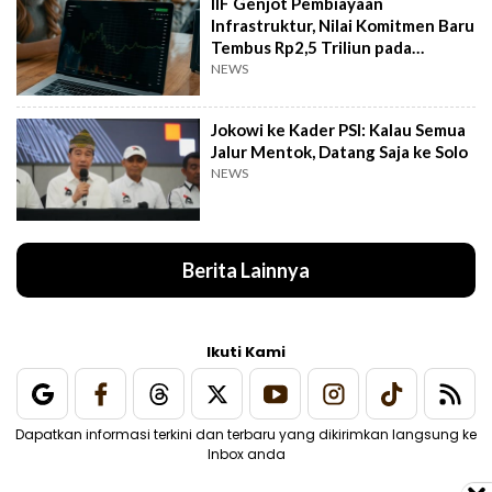
IIF Genjot Pembiayaan
Infrastruktur, Nilai Komitmen Baru
Tembus Rp2,5 Triliun pada
Semester I 2026
NEWS
Jokowi ke Kader PSI: Kalau Semua
Jalur Mentok, Datang Saja ke Solo
NEWS
Berita Lainnya
Ikuti Kami
Dapatkan informasi terkini dan terbaru yang dikirimkan langsung ke
Inbox anda