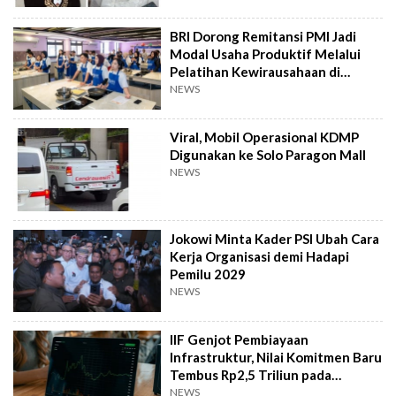
BRI Dorong Remitansi PMI Jadi
Modal Usaha Produktif Melalui
Pelatihan Kewirausahaan di
Taiwan
NEWS
Viral, Mobil Operasional KDMP
Digunakan ke Solo Paragon Mall
NEWS
Jokowi Minta Kader PSI Ubah Cara
Kerja Organisasi demi Hadapi
Pemilu 2029
NEWS
IIF Genjot Pembiayaan
Infrastruktur, Nilai Komitmen Baru
Tembus Rp2,5 Triliun pada
Semester I 2026
NEWS