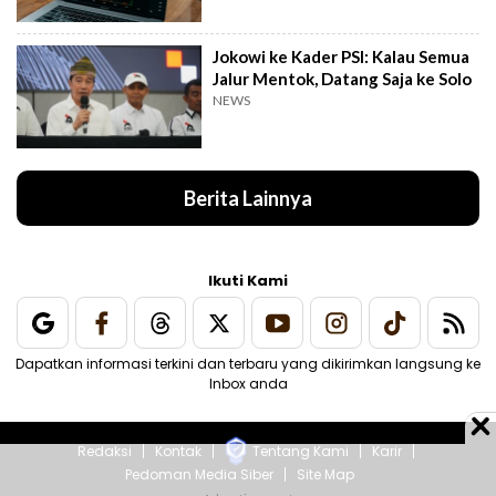
Jokowi ke Kader PSI: Kalau Semua
Jalur Mentok, Datang Saja ke Solo
NEWS
Berita Lainnya
Ikuti Kami
Dapatkan informasi terkini dan terbaru yang dikirimkan langsung ke
Inbox anda
Redaksi
Kontak
Tentang Kami
Karir
Pedoman Media Siber
Site Map