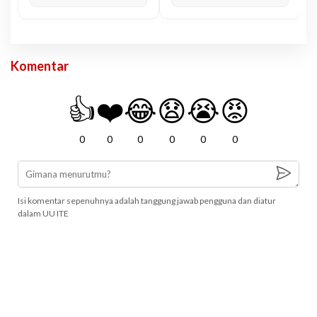
Komentar
👍
❤️
😂
😧
😭
😡
0
0
0
0
0
0
Isi komentar sepenuhnya adalah tanggung jawab pengguna dan diatur
dalam UU ITE