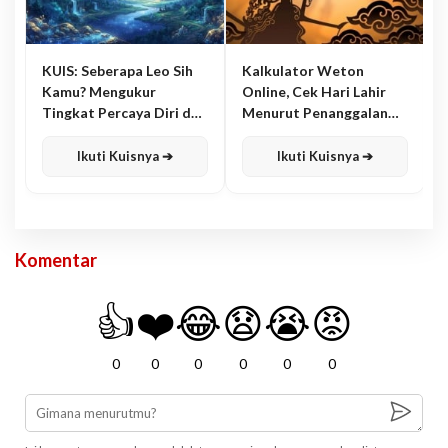
KUIS: Seberapa Leo Sih
Kalkulator Weton
Kamu? Mengukur
Online, Cek Hari Lahir
Tingkat Percaya Diri dan
Menurut Penanggalan
Karisma
Jawa
Ikuti Kuisnya ➔
Ikuti Kuisnya ➔
Komentar
👍
❤️
😂
😧
😭
😡
0
0
0
0
0
0