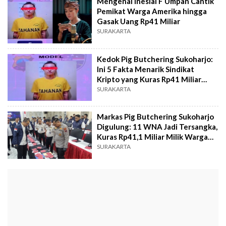
Mengenal Inesial F Umpan Cantik
Pemikat Warga Amerika hingga
Gasak Uang Rp41 Miliar
SURAKARTA
Kedok Pig Butchering Sukoharjo:
Ini 5 Fakta Menarik Sindikat
Kripto yang Kuras Rp41 Miliar
Warga AS
SURAKARTA
Markas Pig Butchering Sukoharjo
Digulung: 11 WNA Jadi Tersangka,
Kuras Rp41,1 Miliar Milik Warga
US
SURAKARTA