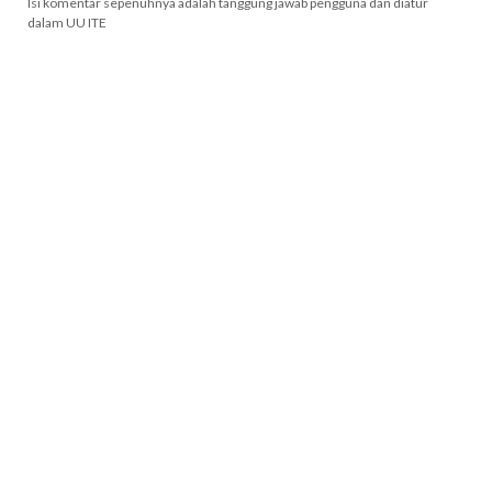
Isi komentar sepenuhnya adalah tanggung jawab pengguna dan diatur
dalam UU ITE