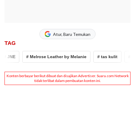
Atur, Baru Temukan
TAG
 JNE
# Melrose Leather by Melanie
# tas kulit
# um