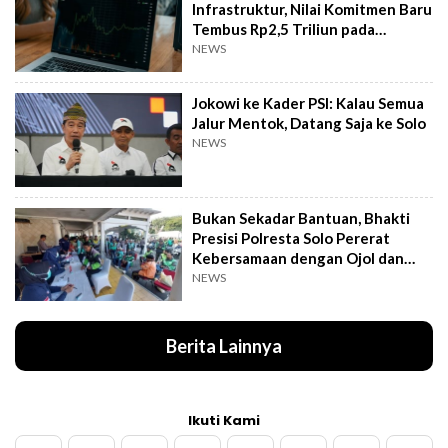
Infrastruktur, Nilai Komitmen Baru
Tembus Rp2,5 Triliun pada
Semester I 2026
NEWS
Jokowi ke Kader PSI: Kalau Semua
Jalur Mentok, Datang Saja ke Solo
NEWS
Bukan Sekadar Bantuan, Bhakti
Presisi Polresta Solo Pererat
Kebersamaan dengan Ojol dan
Supeltas
NEWS
Berita Lainnya
Ikuti Kami