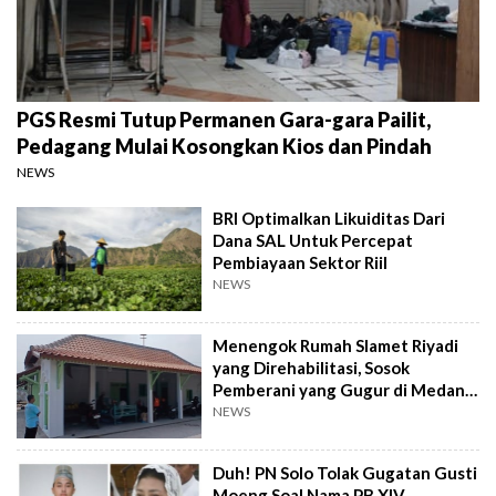
PGS Resmi Tutup Permanen Gara-gara Pailit,
Pedagang Mulai Kosongkan Kios dan Pindah
NEWS
BRI Optimalkan Likuiditas Dari
Dana SAL Untuk Percepat
Pembiayaan Sektor Riil
NEWS
Menengok Rumah Slamet Riyadi
yang Direhabilitasi, Sosok
Pemberani yang Gugur di Medan
Perang
NEWS
Duh! PN Solo Tolak Gugatan Gusti
Moeng Soal Nama PB XIV,