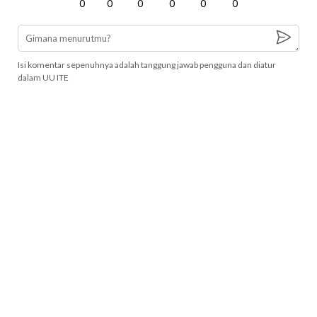
0
0
0
0
0
0
Isi komentar sepenuhnya adalah tanggung jawab pengguna dan diatur
dalam UU ITE