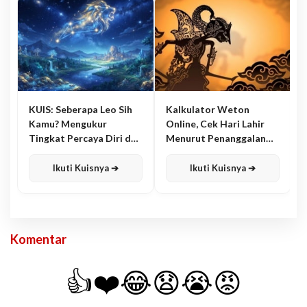
KUIS: Seberapa Leo Sih
Kalkulator Weton
Kamu? Mengukur
Online, Cek Hari Lahir
Tingkat Percaya Diri dan
Menurut Penanggalan
Karisma
Jawa
Ikuti Kuisnya ➔
Ikuti Kuisnya ➔
Komentar
👍
❤️
😂
😧
😭
😡