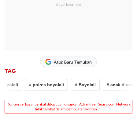
Atur, Baru Temukan
TAG
yolali
# polres boyolali
# Boyolali
# anak dirantai