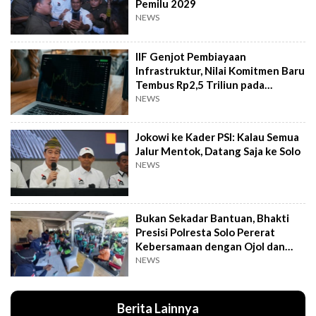
Pemilu 2029
NEWS
IIF Genjot Pembiayaan
Infrastruktur, Nilai Komitmen Baru
Tembus Rp2,5 Triliun pada
Semester I 2026
NEWS
Jokowi ke Kader PSI: Kalau Semua
Jalur Mentok, Datang Saja ke Solo
NEWS
Bukan Sekadar Bantuan, Bhakti
Presisi Polresta Solo Pererat
Kebersamaan dengan Ojol dan
Supeltas
NEWS
Berita Lainnya