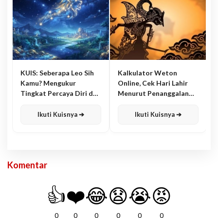
KUIS: Seberapa Leo Sih
Kalkulator Weton
Kamu? Mengukur
Online, Cek Hari Lahir
Tingkat Percaya Diri dan
Menurut Penanggalan
Karisma
Jawa
Ikuti Kuisnya ➔
Ikuti Kuisnya ➔
Komentar
👍
❤️
😂
😧
😭
😡
0
0
0
0
0
0