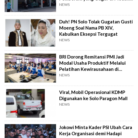
Perang
NEWS
Duh! PN Solo Tolak Gugatan Gusti
Moeng Soal Nama PB XIV,
Kabulkan Eksepsi Tergugat
NEWS
BRI Dorong Remitansi PMI Jadi
Modal Usaha Produktif Melalui
Pelatihan Kewirausahaan di
Taiwan
NEWS
Viral, Mobil Operasional KDMP
Digunakan ke Solo Paragon Mall
NEWS
Jokowi Minta Kader PSI Ubah Cara
Kerja Organisasi demi Hadapi