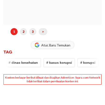
1
2
3
>
Atur, Baru Temukan
TAG
# dinas kesehatan
# kasus korupsi
# korupsi
# k