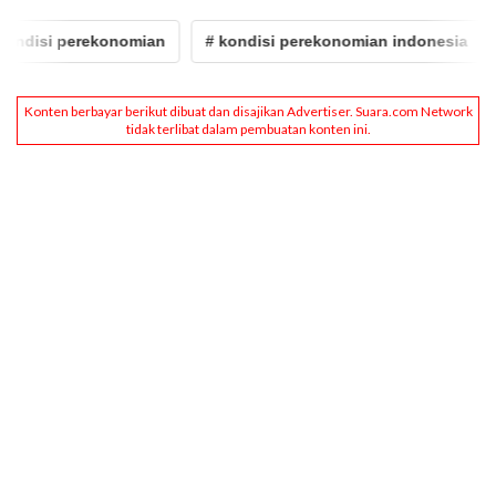
isi perekonomian
# kondisi perekonomian indonesia
# d