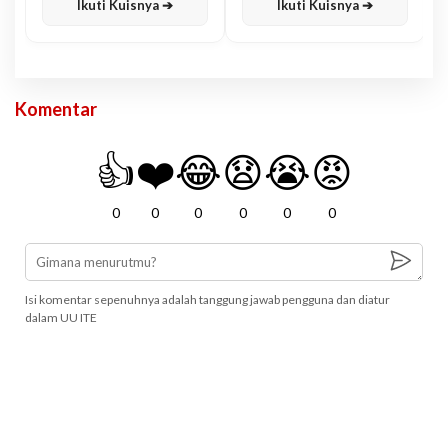
Ikuti Kuisnya ➔
Ikuti Kuisnya ➔
Komentar
👍
❤️
😂
😧
😭
😡
0
0
0
0
0
0
Isi komentar sepenuhnya adalah tanggung jawab pengguna dan diatur
dalam UU ITE