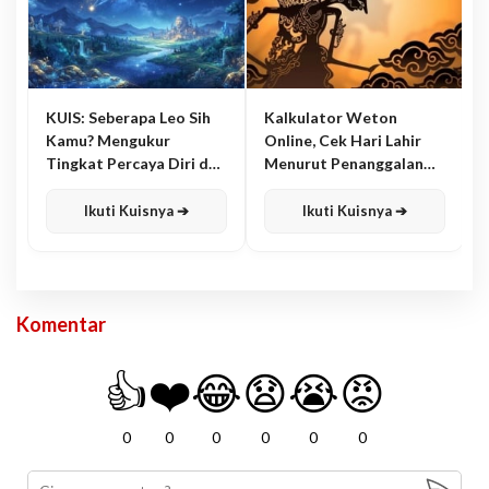
KUIS: Seberapa Leo Sih
Kalkulator Weton
Kamu? Mengukur
Online, Cek Hari Lahir
Tingkat Percaya Diri dan
Menurut Penanggalan
Karisma
Jawa
Ikuti Kuisnya ➔
Ikuti Kuisnya ➔
Komentar
👍
❤️
😂
😧
😭
😡
0
0
0
0
0
0