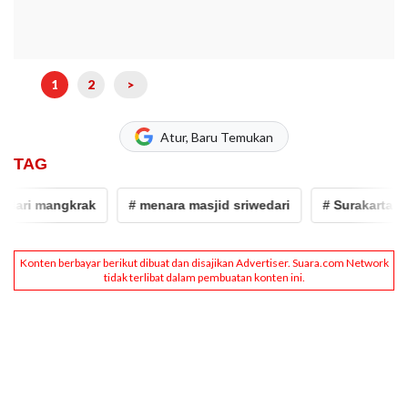
1
2
>
Atur, Baru Temukan
TAG
ri mangkrak
# menara masjid sriwedari
# Surakarta
#