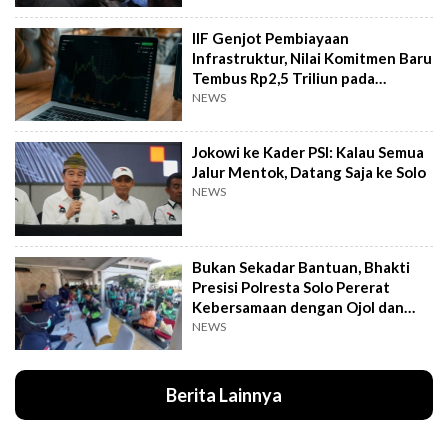
IIF Genjot Pembiayaan
Infrastruktur, Nilai Komitmen Baru
Tembus Rp2,5 Triliun pada
Semester I 2026
NEWS
Jokowi ke Kader PSI: Kalau Semua
Jalur Mentok, Datang Saja ke Solo
NEWS
Bukan Sekadar Bantuan, Bhakti
Presisi Polresta Solo Pererat
Kebersamaan dengan Ojol dan
Supeltas
NEWS
Berita Lainnya