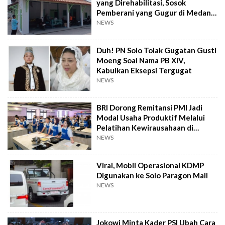
yang Direhabilitasi, Sosok
Pemberani yang Gugur di Medan
Perang
NEWS
Duh! PN Solo Tolak Gugatan Gusti
Moeng Soal Nama PB XIV,
Kabulkan Eksepsi Tergugat
NEWS
BRI Dorong Remitansi PMI Jadi
Modal Usaha Produktif Melalui
Pelatihan Kewirausahaan di
Taiwan
NEWS
Viral, Mobil Operasional KDMP
Digunakan ke Solo Paragon Mall
NEWS
Jokowi Minta Kader PSI Ubah Cara