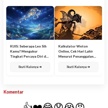
KUIS: Seberapa Leo Sih
Kalkulator Weton
Kamu? Mengukur
Online, Cek Hari Lahir
Tingkat Percaya Diri dan
Menurut Penanggalan
Karisma
Jawa
Ikuti Kuisnya ➔
Ikuti Kuisnya ➔
Komentar
👍
❤️
😂
😧
😭
😡