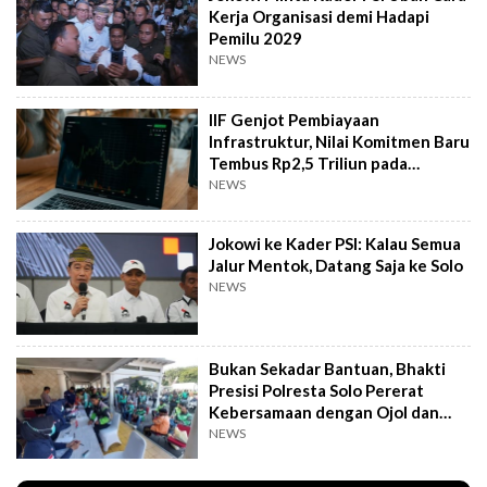
Kerja Organisasi demi Hadapi
Pemilu 2029
NEWS
IIF Genjot Pembiayaan
Infrastruktur, Nilai Komitmen Baru
Tembus Rp2,5 Triliun pada
Semester I 2026
NEWS
Jokowi ke Kader PSI: Kalau Semua
Jalur Mentok, Datang Saja ke Solo
NEWS
Bukan Sekadar Bantuan, Bhakti
Presisi Polresta Solo Pererat
Kebersamaan dengan Ojol dan
Supeltas
NEWS