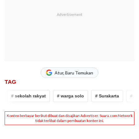
Atur, Baru Temukan
TAG
# sekolah rakyat
# warga solo
# Surakarta
# Fasil