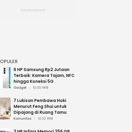
POPULER
6 HP Samsung Rp2 Jutaan
Terbaik: Kamera Tajam, NFC
hingga Koneksi 5G
Gadget
10:30 WIB
7 Lukisan Pembawa Hoki
Menurut Feng Shui untuk
Dipajang di Ruang Tamu
Komunitas
10:32 WIB
3 HP Infinix Memori 256 GB