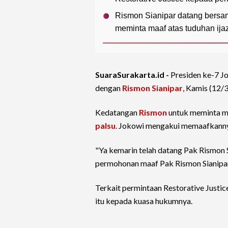
Rismon Sianipar datang bersa
meminta maaf atas tuduhan ija
SuaraSurakarta.id -
Presiden ke-7 J
dengan
Rismon Sianipar
, Kamis (12/
Kedatangan
Rismon
untuk meminta m
palsu
. Jokowi mengakui memaafkann
"Ya kemarin telah datang Pak Rismon S
permohonan maaf Pak Rismon Sianipar,
Terkait permintaan Restorative Justic
itu kepada kuasa hukumnya.