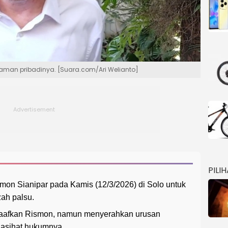
diaman pribadinya. [Suara.com/Ari Welianto]
PILI
on Sianipar pada Kamis (12/3/2026) di Solo untuk
ah palsu.
aafkan Rismon, namun menyerahkan urusan
nasihat hukumnya.