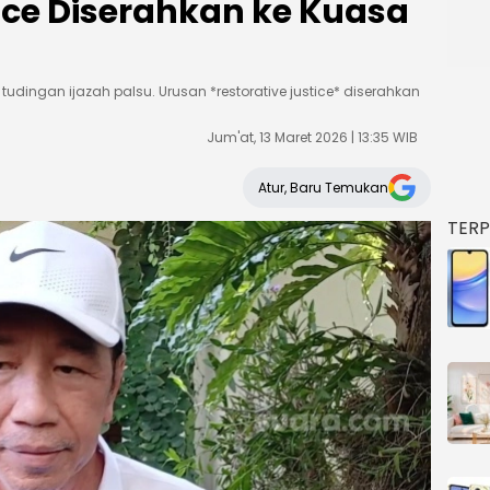
ice Diserahkan ke Kuasa
dingan ijazah palsu. Urusan *restorative justice* diserahkan
Jum'at, 13 Maret 2026 | 13:35 WIB
Atur, Baru Temukan
TER