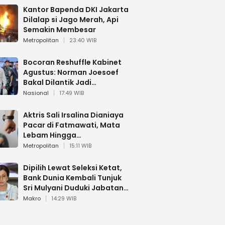
Kantor Bapenda DKI Jakarta
Dilalap si Jago Merah, Api
Semakin Membesar
Metropolitan
23:40 WIB
Bocoran Reshuffle Kabinet
Agustus: Norman Joesoef
Bakal Dilantik Jadi
Wamenhan RI
Nasional
17:49 WIB
Aktris Sali Irsalina Dianiaya
Pacar di Fatmawati, Mata
Lebam Hingga
Diselamatkan Polantas
Metropolitan
15:11 WIB
Dipilih Lewat Seleksi Ketat,
Bank Dunia Kembali Tunjuk
Sri Mulyani Duduki Jabatan
Strategis
Makro
14:29 WIB