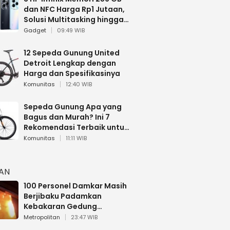
dan NFC Harga Rp1 Jutaan,
Solusi Multitasking hingga
Gaming
Gadget
09:49 WIB
12 Sepeda Gunung United
Detroit Lengkap dengan
Harga dan Spesifikasinya
Komunitas
12:40 WIB
Sepeda Gunung Apa yang
Bagus dan Murah? Ini 7
Rekomendasi Terbaik untuk
Pemula
Komunitas
11:11 WIB
HAN
100 Personel Damkar Masih
Berjibaku Padamkan
Kebakaran Gedung
Bapenda DKI
Metropolitan
23:47 WIB