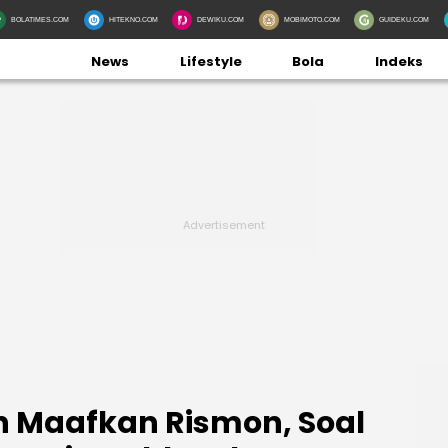
BOLATIMES.COM
HITEKNO.COM
DEWIKU.COM
MOBIMOTO.COM
GUIDEKU.COM
News
Lifestyle
Bola
Indeks
 Maafkan Rismon, Soal