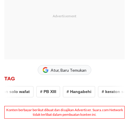
Atur, Baru Temukan
TAG
n solo wafat
# PB XIII
# Hangabehi
# keraton solo