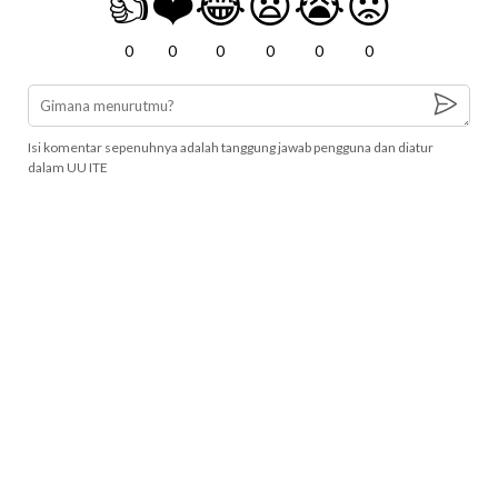
👍
❤️
😂
😧
😭
😡
0
0
0
0
0
0
Isi komentar sepenuhnya adalah tanggung jawab pengguna dan diatur
dalam UU ITE