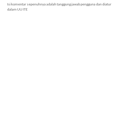
Isi komentar sepenuhnya adalah tanggung jawab pengguna dan diatur
dalam UU ITE