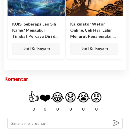
KUIS: Seberapa Leo Sih
Kalkulator Weton
Kamu? Mengukur
Online, Cek Hari Lahir
Tingkat Percaya Diri dan
Menurut Penanggalan
Karisma
Jawa
Ikuti Kuisnya ➔
Ikuti Kuisnya ➔
Komentar
👍
❤️
😂
😧
😭
😡
0
0
0
0
0
0