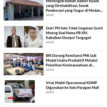
Menengok Rumah Slamet Riyadi
yang Direhabilitasi, Sosok
Pemberani yang Gugur di Medan
Perang
NEWS
Duh! PN Solo Tolak Gugatan Gusti
Moeng Soal Nama PB XIV,
Kabulkan Eksepsi Tergugat
NEWS
BRI Dorong Remitansi PMI Jadi
Modal Usaha Produktif Melalui
Pelatihan Kewirausahaan di
Taiwan
NEWS
Viral, Mobil Operasional KDMP
Digunakan ke Solo Paragon Mall
NEWS