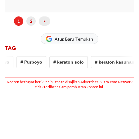
1
2
>
Atur, Baru Temukan
TAG
# Purboyo
# keraton solo
# keraton kasunanan sura