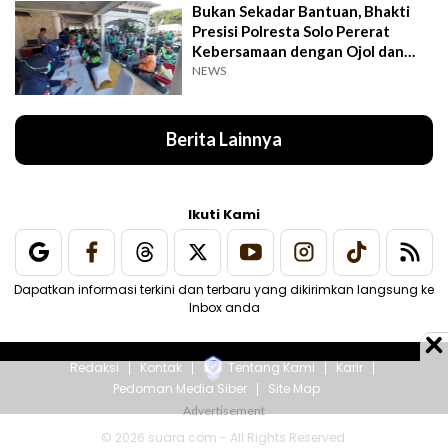
Bukan Sekadar Bantuan, Bhakti
Presisi Polresta Solo Pererat
Kebersamaan dengan Ojol dan
Supeltas
NEWS
Berita Lainnya
Ikuti Kami
Dapatkan informasi terkini dan terbaru yang dikirimkan langsung ke
Inbox anda
Redaksi
Kontak
Tentang Kami
Karir
Pedoman Media Siber
Site Map
© 2026 suara.com - All Rights Reserved.