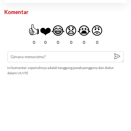
Komentar
👍
❤️
😂
😧
😭
😡
0
0
0
0
0
0
Isi komentar sepenuhnya adalah tanggung jawab pengguna dan diatur
dalam UU ITE