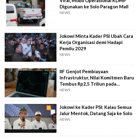
Viral, Mobil Operasional KDMP
Digunakan ke Solo Paragon Mall
NEWS
Jokowi Minta Kader PSI Ubah Cara
Kerja Organisasi demi Hadapi
Pemilu 2029
NEWS
IIF Genjot Pembiayaan
Infrastruktur, Nilai Komitmen Baru
Tembus Rp2,5 Triliun pada
Semester I 2026
NEWS
Jokowi ke Kader PSI: Kalau Semua
Jalur Mentok, Datang Saja ke Solo
NEWS