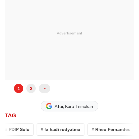
1
2
>
Atur, Baru Temukan
TAG
# PDIP Solo
# fx hadi rudyatmo
# Rheo Fernandes