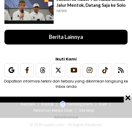
Jalur Mentok, Datang Saja ke Solo
NEWS
Berita Lainnya
Ikuti Kami
Dapatkan informasi terkini dan terbaru yang dikirimkan langsung ke
Inbox anda
Redaksi
Kontak
Tentang Kami
Karir
Pedoman Media Siber
Site Map
© 2026 suara.com - All Rights Reserved.