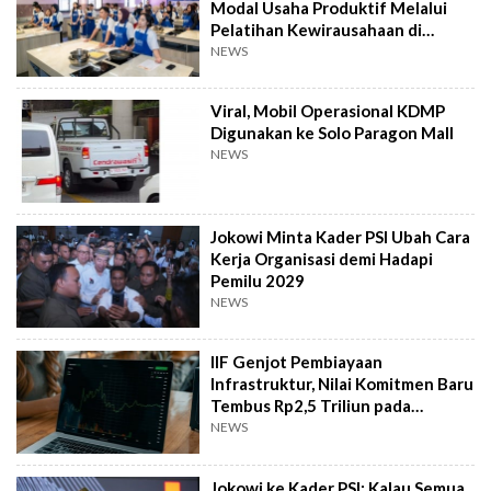
Modal Usaha Produktif Melalui
Pelatihan Kewirausahaan di
Taiwan
NEWS
Viral, Mobil Operasional KDMP
Digunakan ke Solo Paragon Mall
NEWS
Jokowi Minta Kader PSI Ubah Cara
Kerja Organisasi demi Hadapi
Pemilu 2029
NEWS
IIF Genjot Pembiayaan
Infrastruktur, Nilai Komitmen Baru
Tembus Rp2,5 Triliun pada
Semester I 2026
NEWS
Jokowi ke Kader PSI: Kalau Semua