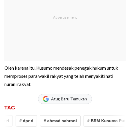
Oleh karena itu, Kusumo mendesak penegak hukum untuk
memproses para wakil rakyat yang telah menyakiti hati
nurani rakyat.
Atur, Baru Temukan
TAG
ri
# dpr ri
# ahmad sahroni
# BRM Kusumo Putro