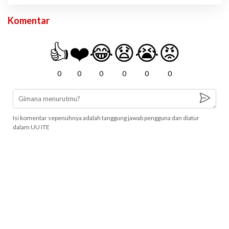
Komentar
👍
❤️
😂
😧
😭
😡
0
0
0
0
0
0
Isi komentar sepenuhnya adalah tanggung jawab pengguna dan diatur
dalam UU ITE