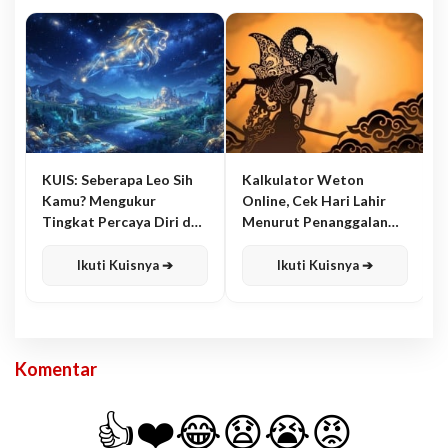
KUIS: Seberapa Leo Sih
Kalkulator Weton
Kamu? Mengukur
Online, Cek Hari Lahir
Tingkat Percaya Diri dan
Menurut Penanggalan
Karisma
Jawa
Ikuti Kuisnya ➔
Ikuti Kuisnya ➔
Komentar
👍
❤️
😂
😧
😭
😡