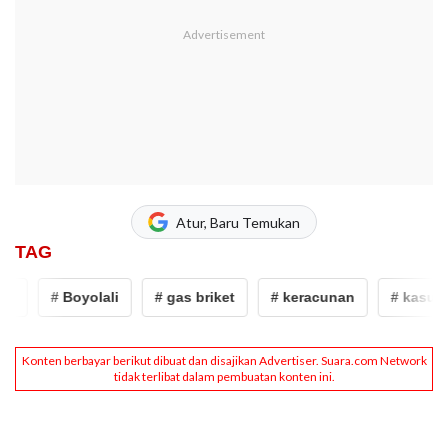
Atur, Baru Temukan
TAG
# Boyolali
# gas briket
# keracunan
# kasus k