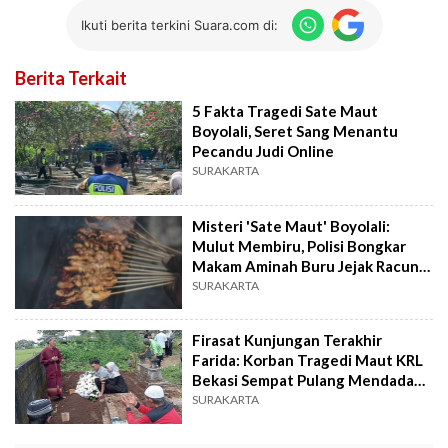
Ikuti berita terkini Suara.com di:
Berita Terkait
5 Fakta Tragedi Sate Maut
Boyolali, Seret Sang Menantu
Pecandu Judi Online
SURAKARTA
Misteri 'Sate Maut' Boyolali:
Mulut Membiru, Polisi Bongkar
Makam Aminah Buru Jejak Racun
Sianida
SURAKARTA
Firasat Kunjungan Terakhir
Farida: Korban Tragedi Maut KRL
Bekasi Sempat Pulang Mendadak
ke Boyolali
SURAKARTA