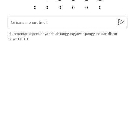
0
0
0
0
0
0
Isi komentar sepenuhnya adalah tanggung jawab pengguna dan diatur
dalam UU ITE