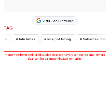
Atur, Baru Temukan
TAG
or
# lalu lintas
# knalpot brong
# Satlantas Polresta