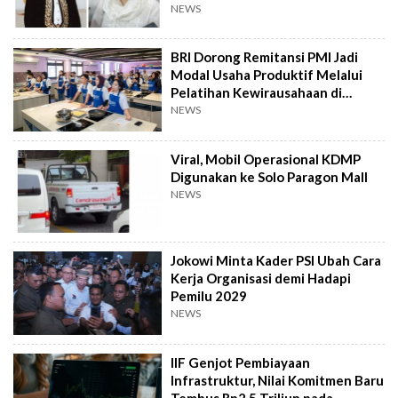
NEWS
BRI Dorong Remitansi PMI Jadi
Modal Usaha Produktif Melalui
Pelatihan Kewirausahaan di
Taiwan
NEWS
Viral, Mobil Operasional KDMP
Digunakan ke Solo Paragon Mall
NEWS
Jokowi Minta Kader PSI Ubah Cara
Kerja Organisasi demi Hadapi
Pemilu 2029
NEWS
IIF Genjot Pembiayaan
Infrastruktur, Nilai Komitmen Baru
Tembus Rp2,5 Triliun pada