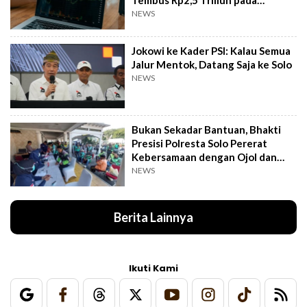
Semester I 2026
NEWS
Jokowi ke Kader PSI: Kalau Semua
Jalur Mentok, Datang Saja ke Solo
NEWS
Bukan Sekadar Bantuan, Bhakti
Presisi Polresta Solo Pererat
Kebersamaan dengan Ojol dan
Supeltas
NEWS
Berita Lainnya
Ikuti Kami