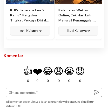
KUIS: Seberapa Leo Sih
Kalkulator Weton
Kamu? Mengukur
Online, Cek Hari Lahir
Tingkat Percaya Diri dan
Menurut Penanggalan
Karisma
Jawa
Ikuti Kuisnya ➔
Ikuti Kuisnya ➔
Komentar
👍
❤️
😂
😧
😭
😡
0
0
0
0
0
0
Isi komentar sepenuhnya adalah tanggung jawab pengguna dan diatur
dalam UU ITE