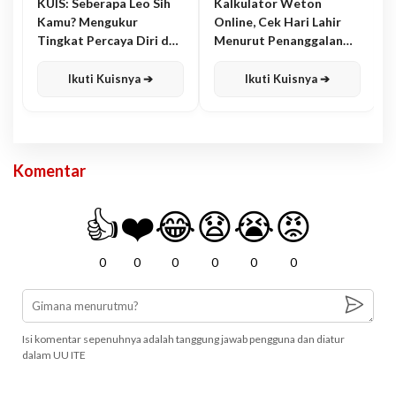
KUIS: Seberapa Leo Sih
Kalkulator Weton
Kamu? Mengukur
Online, Cek Hari Lahir
Tingkat Percaya Diri dan
Menurut Penanggalan
Karisma
Jawa
Ikuti Kuisnya ➔
Ikuti Kuisnya ➔
Komentar
👍
❤️
😂
😧
😭
😡
0
0
0
0
0
0
Isi komentar sepenuhnya adalah tanggung jawab pengguna dan diatur
dalam UU ITE