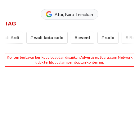
Atur, Baru Temukan
TAG
ati Ardi
# wali kota solo
# event
# solo
# Respat