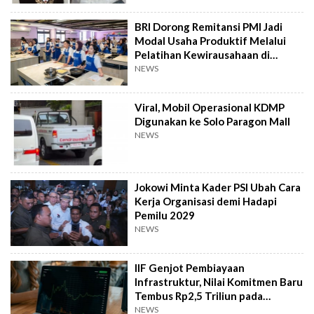
BRI Dorong Remitansi PMI Jadi
Modal Usaha Produktif Melalui
Pelatihan Kewirausahaan di
Taiwan
NEWS
Viral, Mobil Operasional KDMP
Digunakan ke Solo Paragon Mall
NEWS
Jokowi Minta Kader PSI Ubah Cara
Kerja Organisasi demi Hadapi
Pemilu 2029
NEWS
IIF Genjot Pembiayaan
Infrastruktur, Nilai Komitmen Baru
Tembus Rp2,5 Triliun pada
Semester I 2026
NEWS