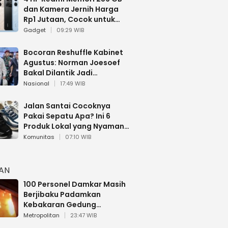
dan Kamera Jernih Harga
Rp1 Jutaan, Cocok untuk
Multitasking
Gadget
09:29 WIB
Bocoran Reshuffle Kabinet
Agustus: Norman Joesoef
Bakal Dilantik Jadi
Wamenhan RI
Nasional
17:49 WIB
Jalan Santai Cocoknya
Pakai Sepatu Apa? Ini 6
Produk Lokal yang Nyaman
Buat 17 Agustusan
Komunitas
07:10 WIB
HAN
100 Personel Damkar Masih
Berjibaku Padamkan
Kebakaran Gedung
Bapenda DKI
Metropolitan
23:47 WIB