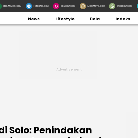
BOLATIMES.COM
HITEKNO.COM
DEWIKU.COM
MOBIMOTO.COM
GUIDEKU.COM
News
Lifestyle
Bola
Indeks
i Solo: Penindakan