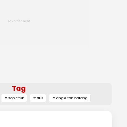
Tag
# sopir truk
# truk
# angkutan barang