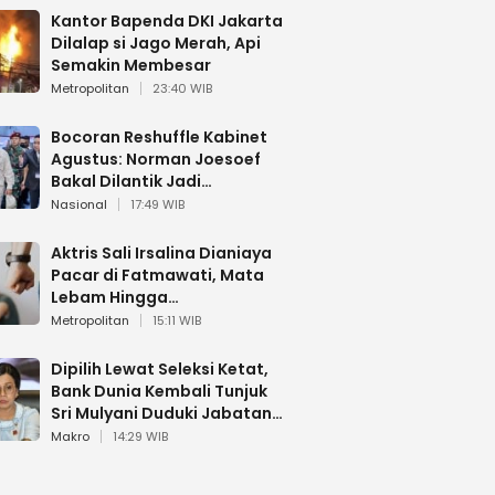
Kantor Bapenda DKI Jakarta
Dilalap si Jago Merah, Api
Semakin Membesar
Metropolitan
23:40 WIB
Bocoran Reshuffle Kabinet
Agustus: Norman Joesoef
Bakal Dilantik Jadi
Wamenhan RI
Nasional
17:49 WIB
Aktris Sali Irsalina Dianiaya
Pacar di Fatmawati, Mata
Lebam Hingga
Diselamatkan Polantas
Metropolitan
15:11 WIB
Dipilih Lewat Seleksi Ketat,
Bank Dunia Kembali Tunjuk
Sri Mulyani Duduki Jabatan
Strategis
Makro
14:29 WIB