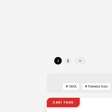
1
2
>
# ODOL
# Polresta Solo
CARI TAHU