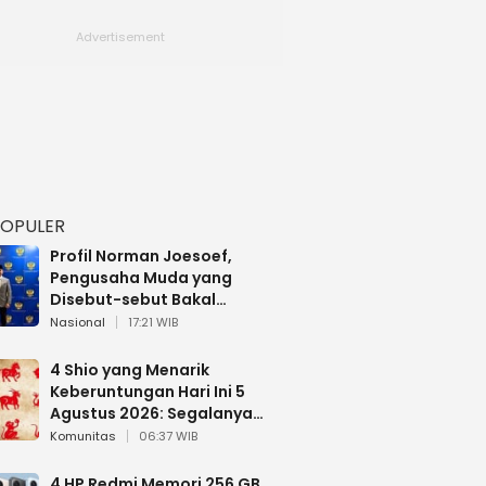
POPULER
Profil Norman Joesoef,
Pengusaha Muda yang
Disebut-sebut Bakal
Dilantik Jadi Wamenhan RI
Nasional
17:21 WIB
4 Shio yang Menarik
Keberuntungan Hari Ini 5
Agustus 2026: Segalanya
Berjalan Lancar
Komunitas
06:37 WIB
4 HP Redmi Memori 256 GB