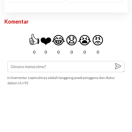
Komentar
👍
❤️
😂
😧
😭
😡
0
0
0
0
0
0
Isi komentar sepenuhnya adalah tanggung jawab pengguna dan diatur
dalam UU ITE