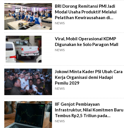
BRI Dorong Remitansi PMI Jadi
Modal Usaha Produktif Melalui
Pelatihan Kewirausahaan di
Taiwan
NEWS
Viral, Mobil Operasional KDMP
Digunakan ke Solo Paragon Mall
NEWS
Jokowi Minta Kader PSI Ubah Cara
Kerja Organisasi demi Hadapi
Pemilu 2029
NEWS
IIF Genjot Pembiayaan
Infrastruktur, Nilai Komitmen Baru
Tembus Rp2,5 Triliun pada
Semester I 2026
NEWS