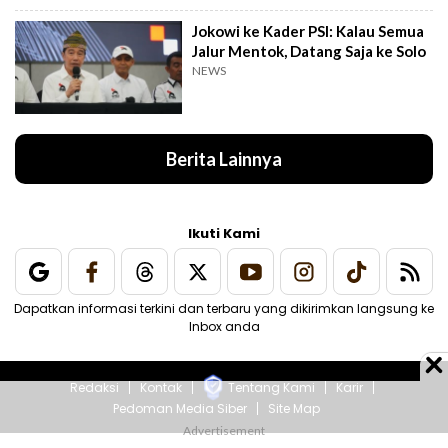
Jokowi ke Kader PSI: Kalau Semua
Jalur Mentok, Datang Saja ke Solo
NEWS
Berita Lainnya
Ikuti Kami
Dapatkan informasi terkini dan terbaru yang dikirimkan langsung ke
Inbox anda
Redaksi
Kontak
Tentang Kami
Karir
Pedoman Media Siber
Site Map