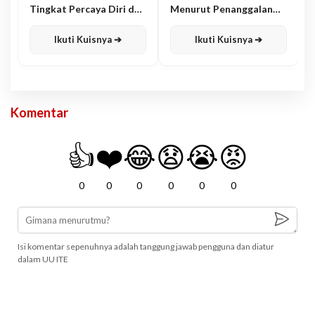
Tingkat Percaya Diri dan
Menurut Penanggalan
Karisma
Jawa
Ikuti Kuisnya ➔
Ikuti Kuisnya ➔
Komentar
👍
❤️
😂
😧
😭
😡
0
0
0
0
0
0
Isi komentar sepenuhnya adalah tanggung jawab pengguna dan diatur
dalam UU ITE