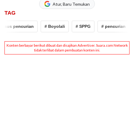
Atur, Baru Temukan
TAG
asus pencurian
# Boyolali
# SPPG
# pencurian