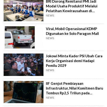
BRI Dorong Remitansi PMI Jadi
Modal Usaha Produktif Melalui
Pelatihan Kewirausahaan di
Taiwan
NEWS
Viral, Mobil Operasional KDMP
Digunakan ke Solo Paragon Mall
NEWS
Jokowi Minta Kader PSI Ubah Cara
Kerja Organisasi demi Hadapi
Pemilu 2029
NEWS
IIF Genjot Pembiayaan
Infrastruktur, Nilai Komitmen Baru
Tembus Rp2,5 Triliun pada
Semester I 2026
NEWS