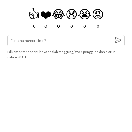
👍
❤️
😂
😧
😭
😡
0
0
0
0
0
0
Isi komentar sepenuhnya adalah tanggung jawab pengguna dan diatur
dalam UU ITE