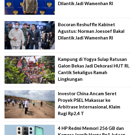
Dilantik Jadi Wamenhan RI
Bocoran Reshuffle Kabinet
Agustus: Norman Joesoef Bakal
Dilantik Jadi Wamenhan RI
Kampung di Yogya Sulap Ratusan
Galon Bekas Jadi Dekorasi HUT RI,
Cantik Sekaligus Ramah
Lingkungan
Investor China Ancam Seret
Proyek PSEL Makassar ke
Arbitrase Internasional, Klaim
Rugi Rp2,4 T
4 HP Redmi Memori 256 GB dan
Kamera Jernih Harga Rp1 Jutaan,