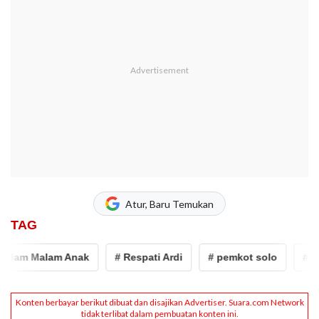
Atur, Baru Temukan
TAG
Jam Malam Anak
# Respati Ardi
# pemkot solo
# Ja