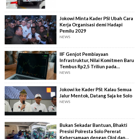
Jokowi Minta Kader PSI Ubah Cara
Kerja Organisasi demi Hadapi
Pemilu 2029
NEWS
IIF Genjot Pembiayaan
Infrastruktur, Nilai Komitmen Baru
Tembus Rp2,5 Triliun pada
Semester I 2026
NEWS
Jokowi ke Kader PSI: Kalau Semua
Jalur Mentok, Datang Saja ke Solo
NEWS
Bukan Sekadar Bantuan, Bhakti
Presisi Polresta Solo Pererat
Kebersamaan dengan Ojol dan