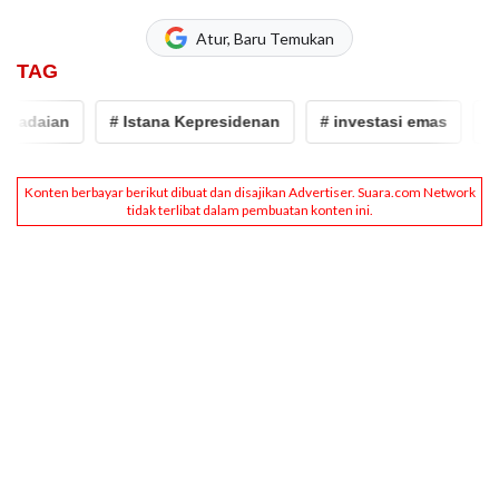
Atur, Baru Temukan
TAG
adaian
# Istana Kepresidenan
# investasi emas
# e