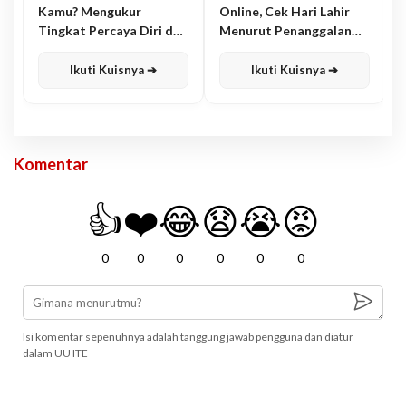
Kamu? Mengukur
Online, Cek Hari Lahir
Tingkat Percaya Diri dan
Menurut Penanggalan
Karisma
Jawa
Ikuti Kuisnya ➔
Ikuti Kuisnya ➔
Komentar
👍
❤️
😂
😧
😭
😡
0
0
0
0
0
0
Isi komentar sepenuhnya adalah tanggung jawab pengguna dan diatur
dalam UU ITE