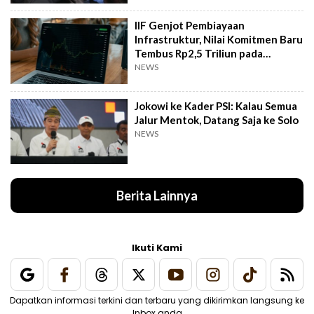
IIF Genjot Pembiayaan
Infrastruktur, Nilai Komitmen Baru
Tembus Rp2,5 Triliun pada
Semester I 2026
NEWS
Jokowi ke Kader PSI: Kalau Semua
Jalur Mentok, Datang Saja ke Solo
NEWS
Berita Lainnya
Ikuti Kami
Dapatkan informasi terkini dan terbaru yang dikirimkan langsung ke
Inbox anda