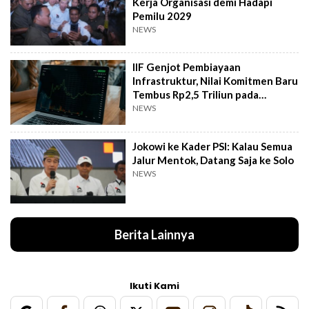
Kerja Organisasi demi Hadapi
Pemilu 2029
NEWS
IIF Genjot Pembiayaan
Infrastruktur, Nilai Komitmen Baru
Tembus Rp2,5 Triliun pada
Semester I 2026
NEWS
Jokowi ke Kader PSI: Kalau Semua
Jalur Mentok, Datang Saja ke Solo
NEWS
Berita Lainnya
Ikuti Kami