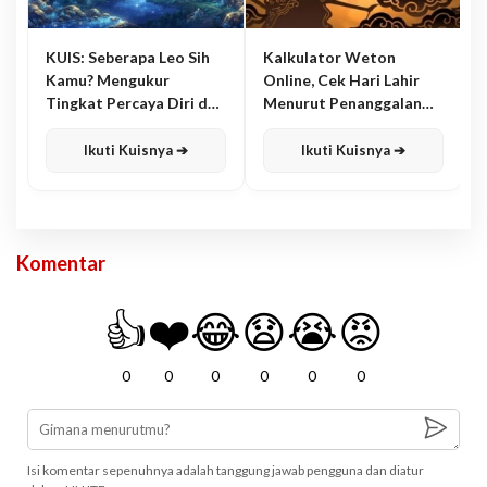
KUIS: Seberapa Leo Sih
Kalkulator Weton
Kamu? Mengukur
Online, Cek Hari Lahir
Tingkat Percaya Diri dan
Menurut Penanggalan
Karisma
Jawa
Ikuti Kuisnya ➔
Ikuti Kuisnya ➔
Komentar
👍
❤️
😂
😧
😭
😡
0
0
0
0
0
0
Isi komentar sepenuhnya adalah tanggung jawab pengguna dan diatur