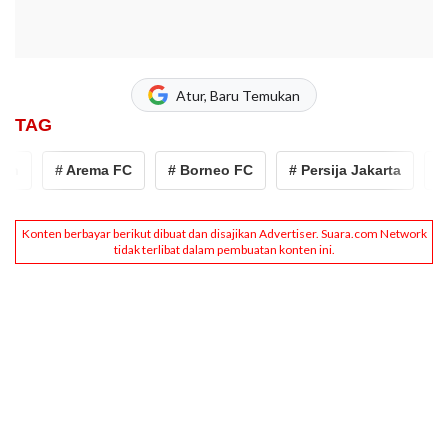
Atur, Baru Temukan
TAG
# Arema FC
# Borneo FC
# Persija Jakarta
# Per