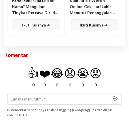
KUIS: Seberapa Leo Sih
Kalkulator Weton
Kamu? Mengukur
Online, Cek Hari Lahir
Tingkat Percaya Diri dan
Menurut Penanggalan
Karisma
Jawa
Ikuti Kuisnya ➔
Ikuti Kuisnya ➔
Komentar
👍
❤️
😂
😧
😭
😡
0
0
0
0
0
0
Isi komentar sepenuhnya adalah tanggung jawab pengguna dan diatur
dalam UU ITE