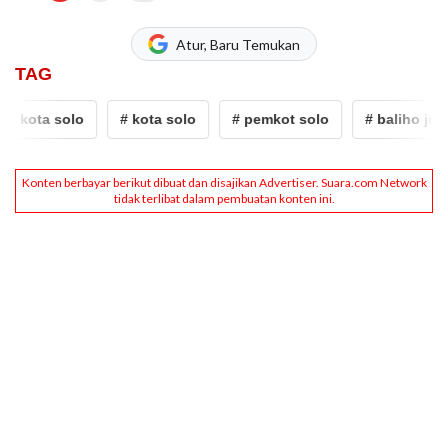
Atur, Baru Temukan
TAG
 kota solo
# kota solo
# pemkot solo
# baliho jokowi