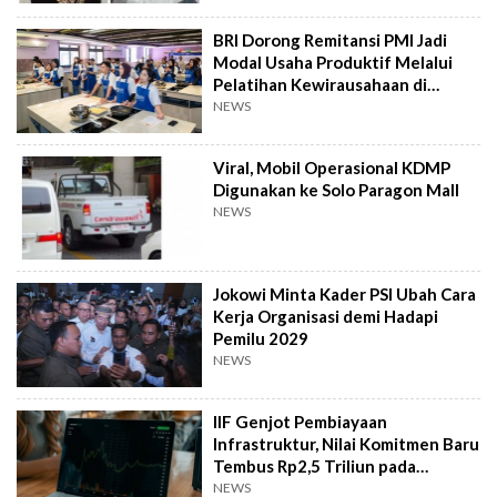
BRI Dorong Remitansi PMI Jadi
Modal Usaha Produktif Melalui
Pelatihan Kewirausahaan di
Taiwan
NEWS
Viral, Mobil Operasional KDMP
Digunakan ke Solo Paragon Mall
NEWS
Jokowi Minta Kader PSI Ubah Cara
Kerja Organisasi demi Hadapi
Pemilu 2029
NEWS
IIF Genjot Pembiayaan
Infrastruktur, Nilai Komitmen Baru
Tembus Rp2,5 Triliun pada
Semester I 2026
NEWS