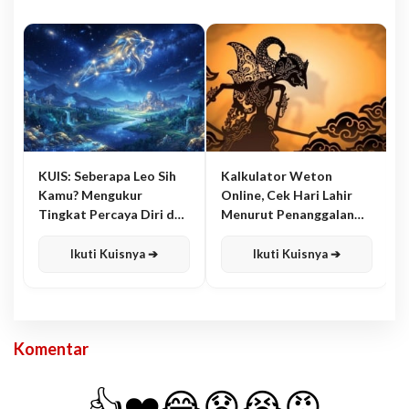
KUIS: Seberapa Leo Sih
Kalkulator Weton
Kamu? Mengukur
Online, Cek Hari Lahir
Tingkat Percaya Diri dan
Menurut Penanggalan
Karisma
Jawa
Ikuti Kuisnya ➔
Ikuti Kuisnya ➔
Komentar
👍
❤️
😂
😧
😭
😡