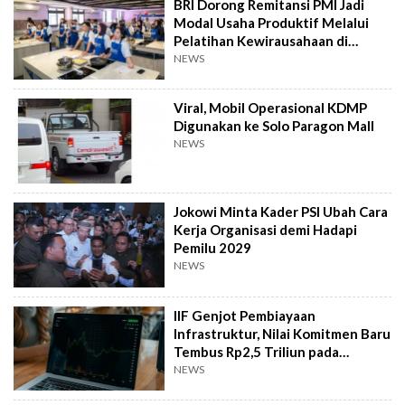
BRI Dorong Remitansi PMI Jadi
Modal Usaha Produktif Melalui
Pelatihan Kewirausahaan di
Taiwan
NEWS
Viral, Mobil Operasional KDMP
Digunakan ke Solo Paragon Mall
NEWS
Jokowi Minta Kader PSI Ubah Cara
Kerja Organisasi demi Hadapi
Pemilu 2029
NEWS
IIF Genjot Pembiayaan
Infrastruktur, Nilai Komitmen Baru
Tembus Rp2,5 Triliun pada
Semester I 2026
NEWS