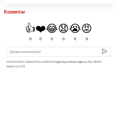
Komentar
👍
❤️
😂
😧
😭
😡
0
0
0
0
0
0
Isi komentar sepenuhnya adalah tanggung jawab pengguna dan diatur
dalam UU ITE