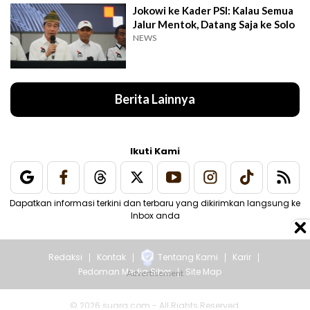
Jokowi ke Kader PSI: Kalau Semua
Jalur Mentok, Datang Saja ke Solo
NEWS
Berita Lainnya
Ikuti Kami
Dapatkan informasi terkini dan terbaru yang dikirimkan langsung ke
Inbox anda
Redaksi
Kontak
Tentang Kami
Karir
Pedoman Media Siber
Site Map
© 2026 suara.com - All Rights Reserved.