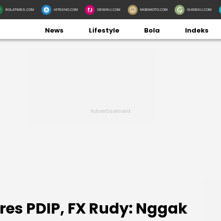
BOLATIMES.COM
HITEKNO.COM
DEWIKU.COM
MOBIMOTO.COM
GUIDEKU.COM
News
Lifestyle
Bola
Indeks
res PDIP, FX Rudy: Nggak