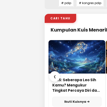
# pdip
# kongres pdip
CARI TAHU
Kumpulan Kuis Menari
❮
KUIS: Seberapa Leo Sih
Kamu? Mengukur
Tingkat Percaya Diri dan
Karisma
Ikuti Kuisnya ➔