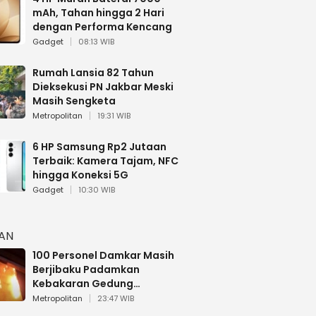
mAh, Tahan hingga 2 Hari
dengan Performa Kencang
Gadget
08:13 WIB
Rumah Lansia 82 Tahun
Dieksekusi PN Jakbar Meski
Masih Sengketa
Metropolitan
19:31 WIB
6 HP Samsung Rp2 Jutaan
Terbaik: Kamera Tajam, NFC
hingga Koneksi 5G
Gadget
10:30 WIB
HAN
100 Personel Damkar Masih
Berjibaku Padamkan
Kebakaran Gedung
Bapenda DKI
Metropolitan
23:47 WIB