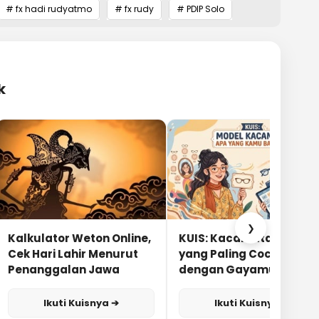
# fx hadi rudyatmo
# fx rudy
# PDIP Solo
k
❯
Kalkulator Weton Online,
KUIS: Kacamata Apa
Cek Hari Lahir Menurut
yang Paling Cocok
Penanggalan Jawa
dengan Gayamu?
Ikuti Kuisnya ➔
Ikuti Kuisnya ➔