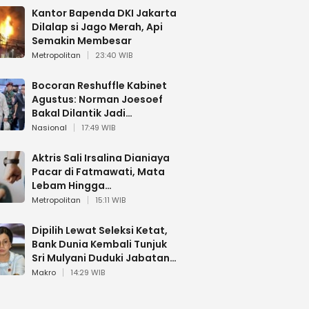
Kantor Bapenda DKI Jakarta
Dilalap si Jago Merah, Api
Semakin Membesar
Metropolitan
23:40 WIB
Bocoran Reshuffle Kabinet
Agustus: Norman Joesoef
Bakal Dilantik Jadi
Wamenhan RI
Nasional
17:49 WIB
Aktris Sali Irsalina Dianiaya
Pacar di Fatmawati, Mata
Lebam Hingga
Diselamatkan Polantas
Metropolitan
15:11 WIB
Dipilih Lewat Seleksi Ketat,
Bank Dunia Kembali Tunjuk
Sri Mulyani Duduki Jabatan
Strategis
Makro
14:29 WIB