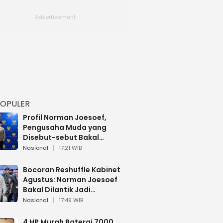
POPULER
Profil Norman Joesoef,
Pengusaha Muda yang
Disebut-sebut Bakal
Dilantik Jadi Wamenhan RI
Nasional
17:21 WIB
Bocoran Reshuffle Kabinet
Agustus: Norman Joesoef
Bakal Dilantik Jadi
Wamenhan RI
Nasional
17:49 WIB
4 HP Murah Baterai 7000