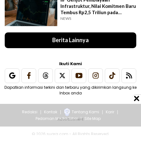
Infrastruktur, Nilai Komitmen Baru
Tembus Rp2,5 Triliun pada
Semester I 2026
NEWS
Berita Lainnya
Ikuti Kami
Dapatkan informasi terkini dan terbaru yang dikirimkan langsung ke
Inbox anda
Redaksi
Kontak
Tentang Kami
Karir
Pedoman Media Siber
Site Map
© 2026 suara.com - All Rights Reserved.