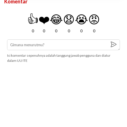
Komentar
👍
❤️
😂
😧
😭
😡
0
0
0
0
0
0
Isi komentar sepenuhnya adalah tanggung jawab pengguna dan diatur
dalam UU ITE