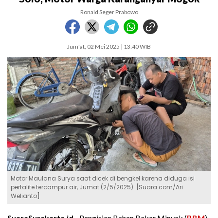
Ronald Seger Prabowo
Jum'at, 02 Mei 2025 | 13:40 WIB
Motor Maulana Surya saat dicek di bengkel karena diduga isi
pertalite tercampur air, Jumat (2/5/2025). [Suara.com/Ari
Welianto]
SuaraSurakarta.id -
Pengisian Bahan Bakar Minyak (
BBM
)