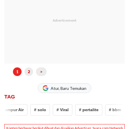
1
2
>
Atur, Baru Temukan
TAG
ampur Air
# solo
# Viral
# pertalite
# bbm
#