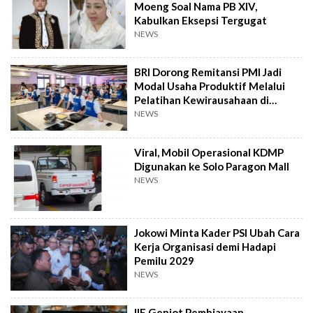
Moeng Soal Nama PB XIV,
Kabulkan Eksepsi Tergugat
NEWS
BRI Dorong Remitansi PMI Jadi
Modal Usaha Produktif Melalui
Pelatihan Kewirausahaan di
Taiwan
NEWS
Viral, Mobil Operasional KDMP
Digunakan ke Solo Paragon Mall
NEWS
Jokowi Minta Kader PSI Ubah Cara
Kerja Organisasi demi Hadapi
Pemilu 2029
NEWS
IIF Genjot Pembiayaan