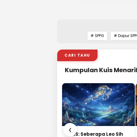
# SPPG
# Dapur SP
CARI TAHU
Kumpulan Kuis Menari
❮
KUIS: Seberapa Leo Sih