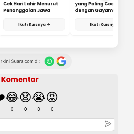
Cek Hari Lahir Menurut
yang Paling Cocok
Penanggalan Jawa
dengan Gayamu?
Ikuti Kuisnya ➔
Ikuti Kuisnya ➔
terkini Suara.com di:
Komentar
️
😂
😧
😭
😡
0
0
0
0
0