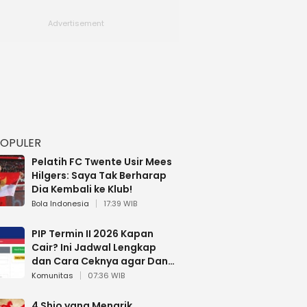
POPULER
Pelatih FC Twente Usir Mees
Hilgers: Saya Tak Berharap
Dia Kembali ke Klub!
Bola Indonesia
17:39 WIB
PIP Termin II 2026 Kapan
Cair? Ini Jadwal Lengkap
dan Cara Ceknya agar Dana
Tidak Hangus!
Komunitas
07:36 WIB
4 Shio yang Menarik