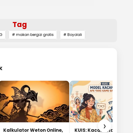
Tag
PG
# makan bergizi gratis
# Boyolali
k
❯
Kalkulator Weton Online,
KUIS: Kacamata Apa