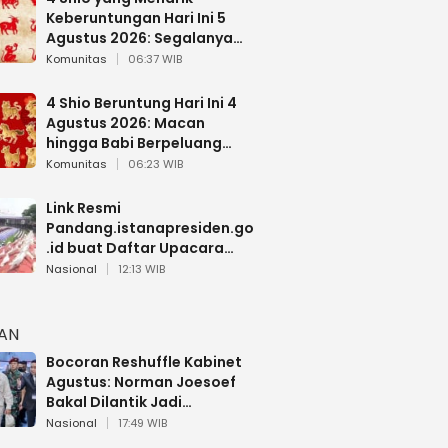
Keberuntungan Hari Ini 5
Agustus 2026: Segalanya
Berjalan Lancar
Komunitas
06:37 WIB
4 Shio Beruntung Hari Ini 4
Agustus 2026: Macan
hingga Babi Berpeluang
Dapat Kabar Baik
Komunitas
06:23 WIB
Link Resmi
Pandang.istanapresiden.go
.id buat Daftar Upacara
Bendera HUT RI di Istana
Nasional
12:13 WIB
Negara
HAN
Bocoran Reshuffle Kabinet
Agustus: Norman Joesoef
Bakal Dilantik Jadi
Wamenhan RI
Nasional
17:49 WIB