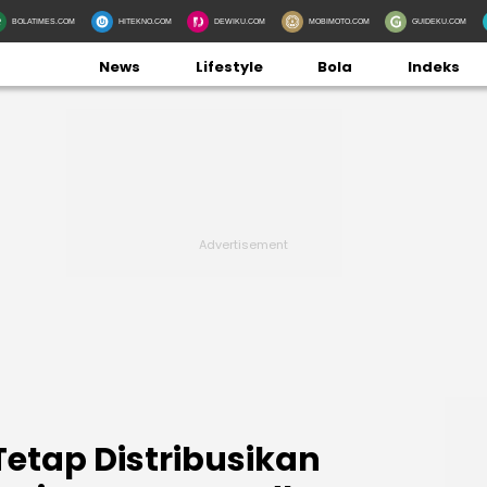
BOLATIMES.COM
HITEKNO.COM
DEWIKU.COM
MOBIMOTO.COM
GUIDEKU.COM
News
Lifestyle
Bola
Indeks
 Tetap Distribusikan