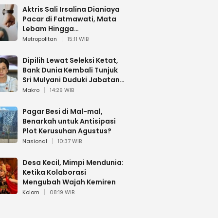
Aktris Sali Irsalina Dianiaya
Pacar di Fatmawati, Mata
Lebam Hingga
Diselamatkan Polantas
Metropolitan
15:11 WIB
Dipilih Lewat Seleksi Ketat,
Bank Dunia Kembali Tunjuk
Sri Mulyani Duduki Jabatan
Strategis
Makro
14:29 WIB
Pagar Besi di Mal-mal,
Benarkah untuk Antisipasi
Plot Kerusuhan Agustus?
Nasional
10:37 WIB
Desa Kecil, Mimpi Mendunia:
Ketika Kolaborasi
Mengubah Wajah Kemiren
Kolom
08:19 WIB