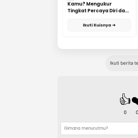
Kamu? Mengukur
Tingkat Percaya Diri dan
Karisma
Ikuti Kuisnya ➔
Ikuti berita 
👍
❤
0