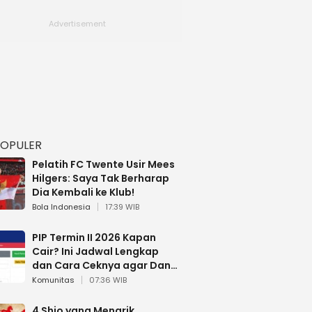
POPULER
Pelatih FC Twente Usir Mees
Hilgers: Saya Tak Berharap
Dia Kembali ke Klub!
Bola Indonesia
17:39 WIB
PIP Termin II 2026 Kapan
Cair? Ini Jadwal Lengkap
dan Cara Ceknya agar Dana
Tidak Hangus!
Komunitas
07:36 WIB
4 Shio yang Menarik