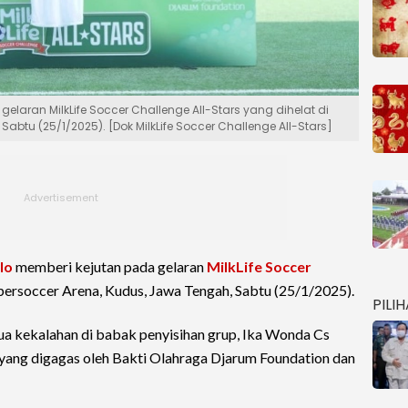
gelaran MilkLife Soccer Challenge All-Stars yang dihelat di
abtu (25/1/2025). [Dok MilkLife Soccer Challenge All-Stars]
lo
memberi kejutan pada gelaran
MilkLife Soccer
upersoccer Arena, Kudus, Jawa Tengah, Sabtu (25/1/2025).
PILI
a kekalahan di babak penyisihan grup, Ika Wonda Cs
n yang digagas oleh Bakti Olahraga Djarum Foundation dan