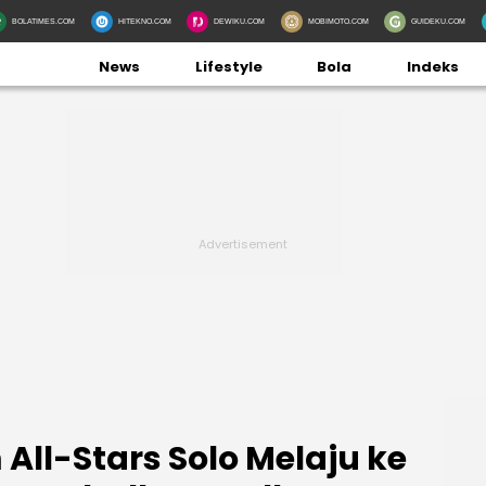
BOLATIMES.COM
HITEKNO.COM
DEWIKU.COM
MOBIMOTO.COM
GUIDEKU.COM
News
Lifestyle
Bola
Indeks
All-Stars Solo Melaju ke