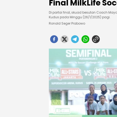
Final MilkLife So
Di partai final, skuad besutan Coach May
Kudus pada Minggu (26/1/2025) pagi.
Ronald Seger Prabowo