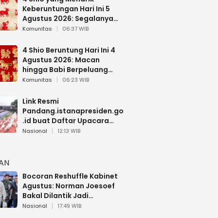
Keberuntungan Hari Ini 5
Agustus 2026: Segalanya
Berjalan Lancar
Komunitas
06:37 WIB
4 Shio Beruntung Hari Ini 4
Agustus 2026: Macan
hingga Babi Berpeluang
Dapat Kabar Baik
Komunitas
06:23 WIB
Link Resmi
Pandang.istanapresiden.go
.id buat Daftar Upacara
Bendera HUT RI di Istana
Nasional
12:13 WIB
Negara
HAN
Bocoran Reshuffle Kabinet
Agustus: Norman Joesoef
Bakal Dilantik Jadi
Wamenhan RI
Nasional
17:49 WIB