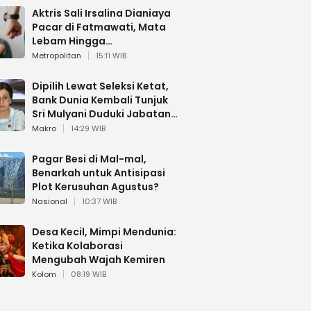
Aktris Sali Irsalina Dianiaya
Pacar di Fatmawati, Mata
Lebam Hingga
Diselamatkan Polantas
Metropolitan
15:11 WIB
Dipilih Lewat Seleksi Ketat,
Bank Dunia Kembali Tunjuk
Sri Mulyani Duduki Jabatan
Strategis
Makro
14:29 WIB
Pagar Besi di Mal-mal,
Benarkah untuk Antisipasi
Plot Kerusuhan Agustus?
Nasional
10:37 WIB
Desa Kecil, Mimpi Mendunia:
Ketika Kolaborasi
Mengubah Wajah Kemiren
Kolom
08:19 WIB