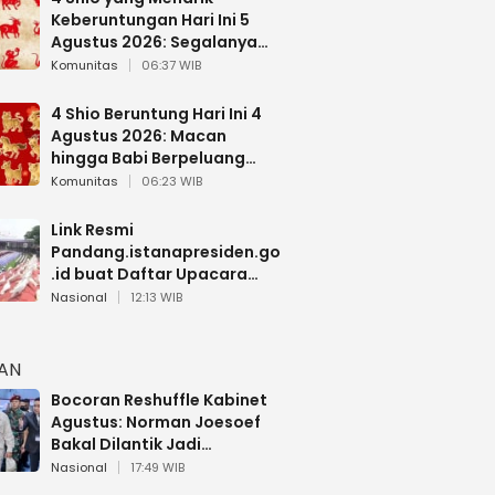
Keberuntungan Hari Ini 5
Agustus 2026: Segalanya
Berjalan Lancar
Komunitas
06:37 WIB
4 Shio Beruntung Hari Ini 4
Agustus 2026: Macan
hingga Babi Berpeluang
Dapat Kabar Baik
Komunitas
06:23 WIB
Link Resmi
Pandang.istanapresiden.go
.id buat Daftar Upacara
Bendera HUT RI di Istana
Nasional
12:13 WIB
Negara
HAN
Bocoran Reshuffle Kabinet
Agustus: Norman Joesoef
Bakal Dilantik Jadi
Wamenhan RI
Nasional
17:49 WIB