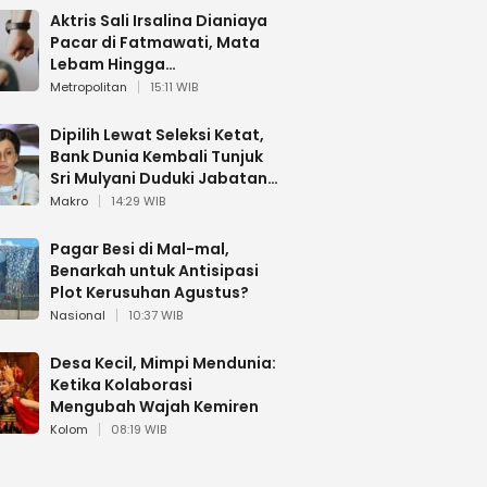
Aktris Sali Irsalina Dianiaya
Pacar di Fatmawati, Mata
Lebam Hingga
Diselamatkan Polantas
Metropolitan
15:11 WIB
Dipilih Lewat Seleksi Ketat,
Bank Dunia Kembali Tunjuk
Sri Mulyani Duduki Jabatan
Strategis
Makro
14:29 WIB
Pagar Besi di Mal-mal,
Benarkah untuk Antisipasi
Plot Kerusuhan Agustus?
Nasional
10:37 WIB
Desa Kecil, Mimpi Mendunia:
Ketika Kolaborasi
Mengubah Wajah Kemiren
Kolom
08:19 WIB