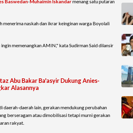
es Baswedan
-
Muhaimin Iskandar
menang satu putaran
h menerima naskah dan ikrar keinginan warga Boyolali
nji ingin memenangkan AMIN," kata Sudirman Said dilansir
az Abu Bakar Ba'asyir Dukung Anies-
gkar Alasannya
i di daerah-daerah lain, gerakan mendukung perubahan
ang berseragam atau dimobilisasi tetapi murni gerakan
aran rakyat.