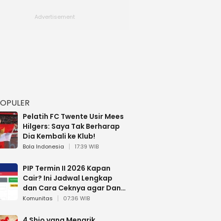
POPULER
Pelatih FC Twente Usir Mees
Hilgers: Saya Tak Berharap
Dia Kembali ke Klub!
Bola Indonesia
17:39 WIB
PIP Termin II 2026 Kapan
Cair? Ini Jadwal Lengkap
dan Cara Ceknya agar Dana
Tidak Hangus!
Komunitas
07:36 WIB
4 Shio yang Menarik