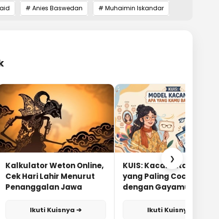
aid
# Anies Baswedan
# Muhaimin Iskandar
k
❯
Kalkulator Weton Online,
KUIS: Kacamata Apa
Cek Hari Lahir Menurut
yang Paling Cocok
Penanggalan Jawa
dengan Gayamu?
Ikuti Kuisnya ➔
Ikuti Kuisnya ➔