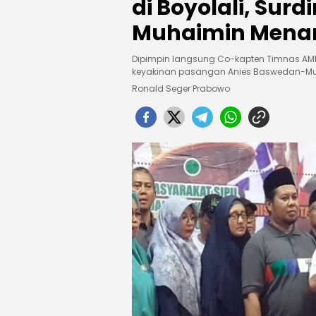
di Boyolali, Surd
Muhaimin Menan
Dipimpin langsung Co-kapten Timnas AMI
keyakinan pasangan Anies Baswedan-Muh
Ronald Seger Prabowo