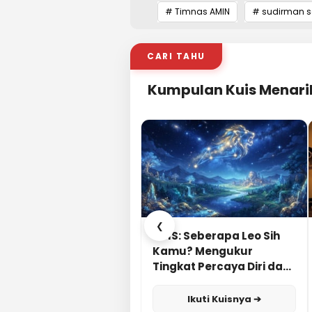
# Timnas AMIN
# sudirman s
CARI TAHU
Kumpulan Kuis Menari
❮
KUIS: Seberapa Leo Sih
Kamu? Mengukur
Tingkat Percaya Diri dan
Karisma
Ikuti Kuisnya ➔