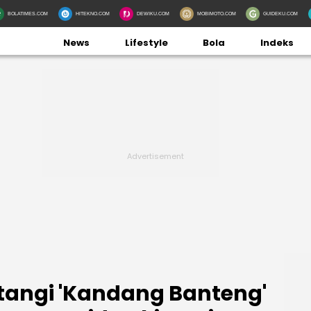
BOLATIMES.COM
HITEKNO.COM
DEWIKU.COM
MOBIMOTO.COM
GUIDEKU.COM
News
Lifestyle
Bola
Indeks
tangi 'Kandang Banteng'