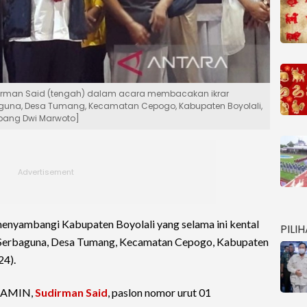
udirman Said (tengah) dalam acara membacakan ikrar
guna, Desa Tumang, Kecamatan Cepogo, Kabupaten Boyolali,
bang Dwi Marwoto]
enyambangi Kabupaten Boyolali yang selama ini kental
PILI
 Serbaguna, Desa Tumang, Kecamatan Cepogo, Kabupaten
24).
s AMIN,
Sudirman Said
, paslon nomor urut 01