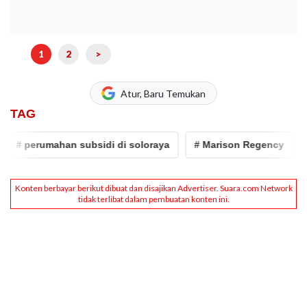
1
2
>
Atur, Baru Temukan
TAG
# perumahan subsidi di soloraya
# Marison Regency
# P