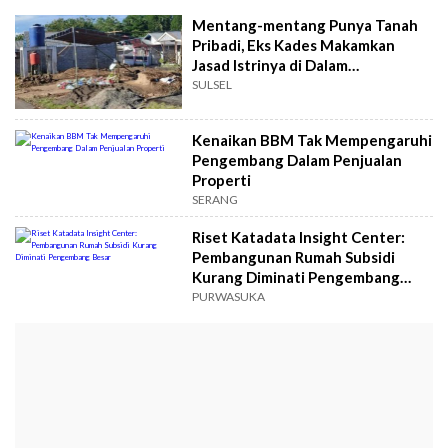
Mentang-mentang Punya Tanah
Pribadi, Eks Kades Makamkan
Jasad Istrinya di Dalam
Perumahan, Bersebelahan Sumber
SULSEL
Mata Air
Kenaikan BBM Tak Mempengaruhi
Pengembang Dalam Penjualan
Properti
SERANG
Riset Katadata Insight Center:
Pembangunan Rumah Subsidi
Kurang Diminati Pengembang
Besar
PURWASUKA