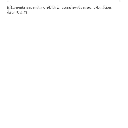
Isi komentar sepenuhnya adalah tanggung jawab pengguna dan diatur
dalam UU ITE