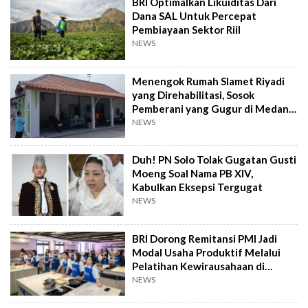
BRI Optimalkan Likuiditas Dari
Dana SAL Untuk Percepat
Pembiayaan Sektor Riil
NEWS
Menengok Rumah Slamet Riyadi
yang Direhabilitasi, Sosok
Pemberani yang Gugur di Medan
Perang
NEWS
Duh! PN Solo Tolak Gugatan Gusti
Moeng Soal Nama PB XIV,
Kabulkan Eksepsi Tergugat
NEWS
BRI Dorong Remitansi PMI Jadi
Modal Usaha Produktif Melalui
Pelatihan Kewirausahaan di
Taiwan
NEWS