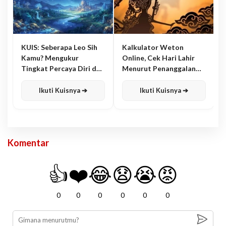
KUIS: Seberapa Leo Sih
Kalkulator Weton
Kamu? Mengukur
Online, Cek Hari Lahir
Tingkat Percaya Diri dan
Menurut Penanggalan
Karisma
Jawa
Ikuti Kuisnya ➔
Ikuti Kuisnya ➔
Komentar
👍
❤️
😂
😧
😭
😡
0
0
0
0
0
0