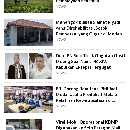
Pembiayaan Sektor Riil
NEWS
Menengok Rumah Slamet Riyadi
yang Direhabilitasi, Sosok
Pemberani yang Gugur di Medan
Perang
NEWS
Duh! PN Solo Tolak Gugatan Gusti
Moeng Soal Nama PB XIV,
Kabulkan Eksepsi Tergugat
NEWS
BRI Dorong Remitansi PMI Jadi
Modal Usaha Produktif Melalui
Pelatihan Kewirausahaan di
Taiwan
NEWS
Viral, Mobil Operasional KDMP
Digunakan ke Solo Paragon Mall