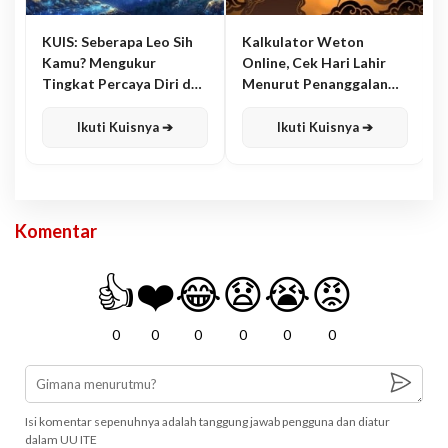
KUIS: Seberapa Leo Sih
Kalkulator Weton
Kamu? Mengukur
Online, Cek Hari Lahir
Tingkat Percaya Diri dan
Menurut Penanggalan
Karisma
Jawa
Ikuti Kuisnya ➔
Ikuti Kuisnya ➔
Komentar
👍
❤️
😂
😧
😭
😡
0
0
0
0
0
0
Isi komentar sepenuhnya adalah tanggung jawab pengguna dan diatur
dalam UU ITE