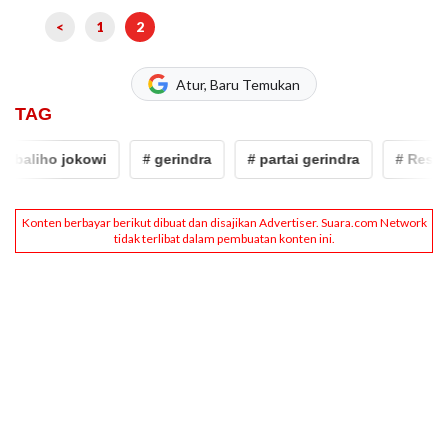
<
1
2
Atur, Baru Temukan
TAG
baliho jokowi
# gerindra
# partai gerindra
# Respati 